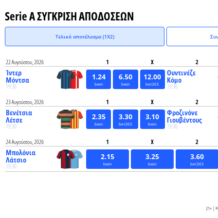
Serie A ΣΥΓΚΡΙΣΗ ΑΠΟΔΟΣΕΩΝ
Τελικό αποτέλεσμα (1Χ2)
Συν
22 Αυγούστου, 2026
1
X
2
Ίντερ
Ουντινέζε
1.24
6.50
12.00
Μόντσα
Κόμο
bwin
bwin
bet365
19:30
19:30
23 Αυγούστου, 2026
1
X
2
Βενέτσια
Φροζινόνε
2.35
3.30
3.10
Λέτσε
Γιουβέντους
bwin
bet365
bwin
19:30
19:30
24 Αυγούστου, 2026
1
X
2
Μπολόνια
2.15
3.25
3.60
Λάτσιο
bwin
bwin
bet365
19:30
21+ | Ρ