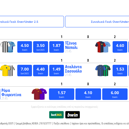
ολικά Γκολ Over/Under 2.5
Συνολικά Γκολ Over/Under
1
X
2
Τζένοα
4.50
3.50
1.87
4.60
Νάπολι
bwin
bet365
bwin
bwin
21:45
1
X
2
Αταλάντα
7.00
4.40
1.49
1.53
Σασουόλο
bet365
bwin
bwin
bwin
21:45
1
X
2
Ρόμα
1.57
4.10
6.00
Φιορεντίνα
bwin
bwin
bwin
21:45
Εμφανίζονται οι καλύτερες αποδόσεις από τις παρακάτω στοιχηματικές:
υθμιστής ΕΕΕΠ | Γραμμή βοήθειας ΚΕΘΕΑ: 210 9237777 | Παίξτε υπεύθυνα | Ισχύουν όροι και προϋποθέσεις. Οι αποδόσεις ενδέχεται να α