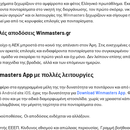
ιχήματα ξεχωρίζουν στο αμφίρροπο και φέτος Ελληνικό πρωτάθλημα. Εκεί
οντα πονταρίσματα στο νικητή της διοργάνωσης, τον πρώτο σκόρερ, νικη
ικών αγορών* και οι λειτουργίες της Winmasters ξεχωρίζουν και σίγουρα 
εί μια από τις κορυφαίες επιλογές για πονταρίσματα.
αλές αποδόσεις Winmasters.gr
οίχο η ΑΕΚ μπροστά στο κοινό της απέναντι στον Άρη. Στις ενισχυμένες
ν αρκετές επιλογές και ενδιαφέροντα πονταρίσματα του συγκεκριμένου 
 ομάδα να σκοράρει το πρώτο γκολ και όχι μόνο. Δεν λείπουν επίσης από
α παιχνίδια της βραδιάς, αλλά και των επόμενων ημερών.
masters App με πολλές λειτουργίες
έρει στα εγγεγραμμένα μέλη της την δυνατότητα να ποντάρουν και από 
κό Android είτε iOS, έχεις την δυνατότητα για
Download Winmasters App
. 
τό σου και με την ειδικά διαμορφωμένη ιστοσελίδα, χωρίς να χρειαστεί κά
πολαμβάνεις την μέγιστη ταχύτητα στα πονταρίσματα σου.
ροϋποθέσεις. Οι αποδόσεις ενδέχεται να αλλάξουν.
στής ΕΕΕΠ, Κίνδυνος εθισμού και απώλειας περιουσίας, Γραμμή βοήθει