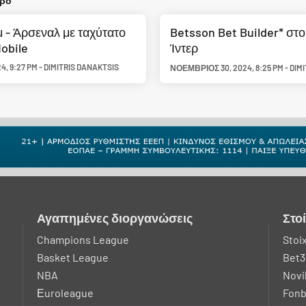
θρο
 - Άρσεναλ με ταχύτατο
Betsson Bet Builder* στο
obile
Ίντερ
24
,
9:27 PM
-
DIMITRIS DANAKTSIS
ΝΟΈΜΒΡΙΟΣ 30, 2024
,
8:25 PM
-
DIM
Αγαπημένες διοργανώσεις
Στο
Champions League
Stoi
Basket League
Bet3
NBA
Novi
Εuroleague
Fonb