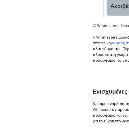
© Winmasters, Scre
H Winmasters Ελλάδα
από τις
κορυφαίες στ
πλατφόρμα της. Πέρ
πλουσιότατη γκάμα
ποδόσφαιρο, το μπάσ
Ενισχυμένες 
Κρίσιμη αναμέτρηση 
Winmasters παρουσιά
ποδόσφαιρο και όχι 
για το εύχρηστο μεν