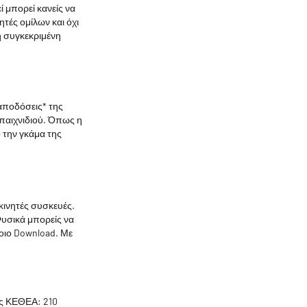
 μπορεί κανείς να
τές ομίλων και όχι
η συγκεκριμένη
 αποδόσεις* της
παιχνιδιού. Όπως η
 την γκάμα της
κινητές συσκευές.
Φυσικά μπορείς να
ποιο Download. Με
ας ΚΕΘΕΑ: 210