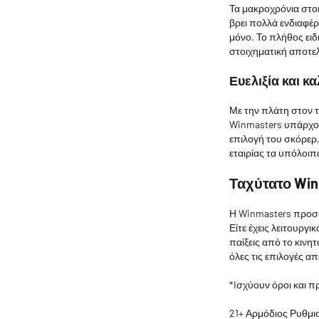
Τα μακροχρόνια στο
βρει πολλά ενδιαφέρ
μόνο. Το πλήθος ειδ
στοιχηματική αποτελ
Ευελιξία και κ
Με την πλάτη στον τ
Winmasters υπάρχου
επιλογή του σκόρερ,
εταιρίας τα υπόλοιπ
Ταχύτατο Win
Η Winmasters προσφ
Είτε έχεις λειτουργι
παίξεις από το κινη
όλες τις επιλογές α
*Iσχύουν όροι και π
21+ Αρμόδιος Ρυθμι