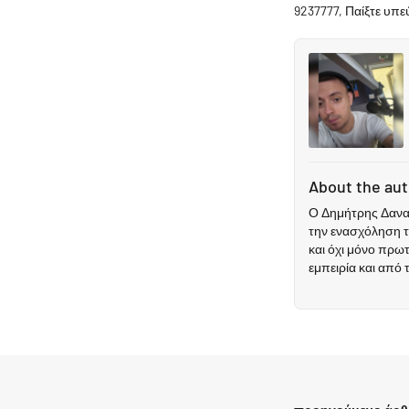
9237777, Παίξτε υπ
About the au
Ο Δημήτρης Δανακ
την ενασχόληση τ
και όχι μόνο πρω
εμπειρία και από 