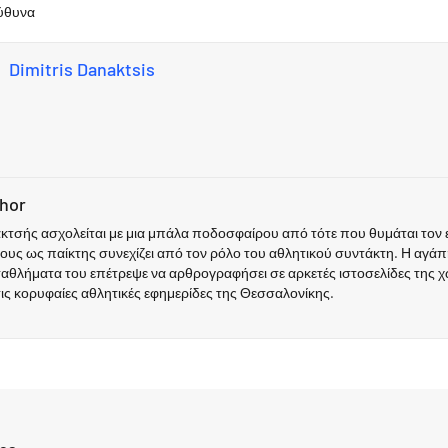
εύθυνα
Dimitris Danaktsis
thor
τσής ασχολείται με μια μπάλα ποδοσφαίρου από τότε που θυμάται τον ε
ους ως παίκτης συνεχίζει από τον ρόλο του αθλητικού συντάκτη. Η αγάπη
ταθλήματα του επέτρεψε να αρθρογραφήσει σε αρκετές ιστοσελίδες της χ
τις κορυφαίες αθλητικές εφημερίδες της Θεσσαλονίκης.