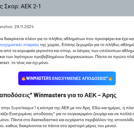
enshot: 29.11.2024
 διακρίνεται πλέον για το πλήθος αθλημάτων που προσφέρει και έχει κα
οιχηματικές εταιρείες
της χώρας. Επίσης ξεχωρίζει για το πλήθος αθλημ
α από τα κορυφαία γεγονότα και σπορ, οι λάτρεις των υπόλοιπων αθλημ
 και των λιγότερων προβεβλημένων διοργανώσεων. Πάντα σε πρώτο πλ
κετ, το τένις και όχι μόνο.
WINMASTERS ΕΝΙΣΧΥΜΕΝΕΣ ΑΠΟΔΟΣΕΙΣ*
αποδόσεις* Winmasters για το ΑΕΚ – Άρης
στην Superleague 1 η κόντρα της ΑΕΚ με τον Άρη. Εδώ και ημέρες, η πλ
ζει Ενισχυμένες αποδόσεις* για το συγκεκριμένο ζευγάρι και σε πολλά
μόνο. Πάντα στο διασκεδαστικό και ευχάριστο περιβάλλον της ιστοσελίδα
ού, καθώς διακρίνονται τα πάντα στο αριστερό μέρος του μενού.