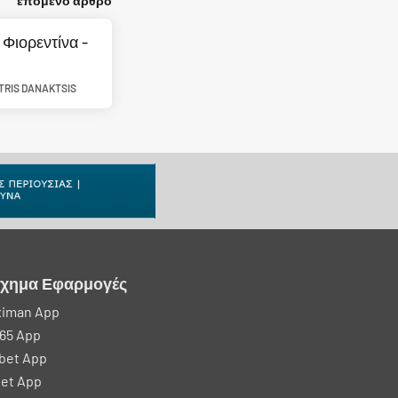
επόμενο άρθρο
 Φιορεντίνα -
ITRIS DANAKTSIS
ίχημα Εφαρμογές
ximan App
65 App
bet App
et App