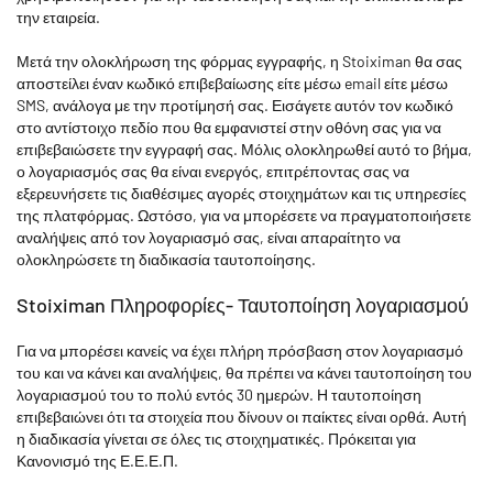
την εταιρεία.
Μετά την ολοκλήρωση της φόρμας εγγραφής, η Stoiximan θα σας
αποστείλει έναν κωδικό επιβεβαίωσης είτε μέσω email είτε μέσω
SMS, ανάλογα με την προτίμησή σας. Εισάγετε αυτόν τον κωδικό
στο αντίστοιχο πεδίο που θα εμφανιστεί στην οθόνη σας για να
επιβεβαιώσετε την εγγραφή σας. Μόλις ολοκληρωθεί αυτό το βήμα,
ο λογαριασμός σας θα είναι ενεργός, επιτρέποντας σας να
εξερευνήσετε τις διαθέσιμες αγορές στοιχημάτων και τις υπηρεσίες
της πλατφόρμας. Ωστόσο, για να μπορέσετε να πραγματοποιήσετε
αναλήψεις από τον λογαριασμό σας, είναι απαραίτητο να
ολοκληρώσετε τη διαδικασία ταυτοποίησης.
Stoiximan Πληροφορίες- Ταυτοποίηση λογαριασμού
Για να μπορέσει κανείς να έχει πλήρη πρόσβαση στον λογαριασμό
του και να κάνει και αναλήψεις, θα πρέπει να κάνει ταυτοποίηση του
λογαριασμού του το πολύ εντός 30 ημερών. Η ταυτοποίηση
επιβεβαιώνει ότι τα στοιχεία που δίνουν οι παίκτες είναι ορθά. Αυτή
η διαδικασία γίνεται σε όλες τις στοιχηματικές. Πρόκειται για
Κανονισμό της Ε.Ε.Ε.Π.