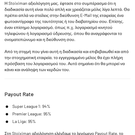
Η Stoiximan αξιολόγηση μας, έφτασε στο συμπέρασμα ότι η
διαδικασία αυτή είναι πολύ απλή και χρειάζεται μόλις λίγα λεπτά. Θα
πρέπει απλά να στείλεις στην διεύθυνση E-Mail της εταιρείας ένα
φωτοαντίγραφο της ταυτότητας ή του διαβατηρίου σου. Επίσης,
έναν επίσημο λογαριασμό, όπως π.χ. λογαριασμό κινητού
τηλεφώνου ή λογαριασμό ύδρευσης, όπου θα αναγράφονται το
ονοματεπώνυμο και η διεύθυνση σου.
Από τη στιγμή που γίνει αυτή η διαδικασία και επιβεβαιωθεί και από
την στοιχηματική εταιρεία, το εγγεγραμμένο μέλος θα έχει πλήρη
πρόσβαση του λογαριασμού του. Αυτό σημαίνει ότι θα μπορεί να
κάνει και ανάληψη των κερδών του.
Payout Rate
Super League 1: 94%
Premier League: 95%
La Liga: 95%
Στη Stoiximan αξιολόγηση ελέγξαμε το λεγόμενο Payout Rate, το