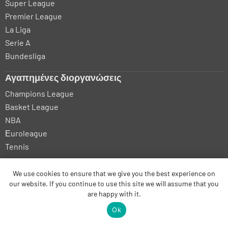
Super League
Premier League
La Liga
Serie A
Bundesliga
Αγαπημένες διοργανώσεις
Champions League
Basket League
NBA
Εuroleague
Tennis
Στοίχημα Εφαρμογές
We use cookies to ensure that we give you the best experience on
our website. If you continue to use this site we will assume that you
Stoiximan App
are happy with it.
Bet365 App
Ok
Novibet App
Fonbet App