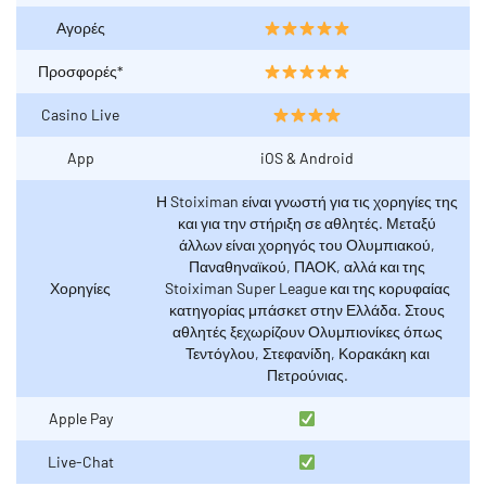
Αγορές
Προσφορές*
Casino Live
App
iOS & Android
Η Stoiximan είναι γνωστή για τις χορηγίες της
και για την στήριξη σε αθλητές. Μεταξύ
άλλων είναι χορηγός του Ολυμπιακού,
Παναθηναϊκού, ΠΑΟΚ, αλλά και της
Χορηγίες
Stoiximan Super League και της κορυφαίας
κατηγορίας μπάσκετ στην Ελλάδα. Στους
αθλητές ξεχωρίζουν Ολυμπιονίκες όπως
Τεντόγλου, Στεφανίδη, Κορακάκη και
Πετρούνιας.
Apple Pay
Live-Chat