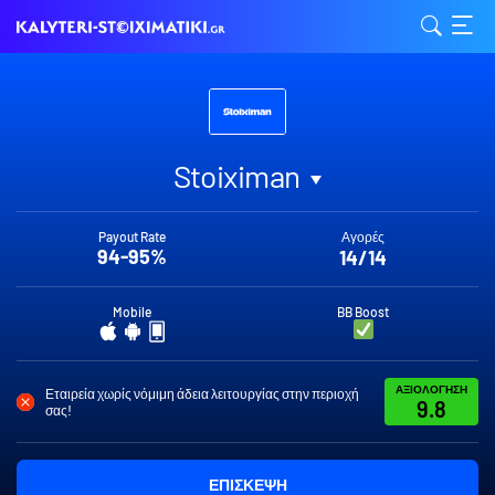
Stoiximan
Payout Rate
Αγορές
94-95%
14/14
Mobile
BB Boost
ΑΞΙΟΛΌΓΗΣΗ
Εταιρεία χωρίς νόμιμη άδεια λειτουργίας στην περιοχή
9.8
σας!
ΕΠΙΣΚΕΨΗ