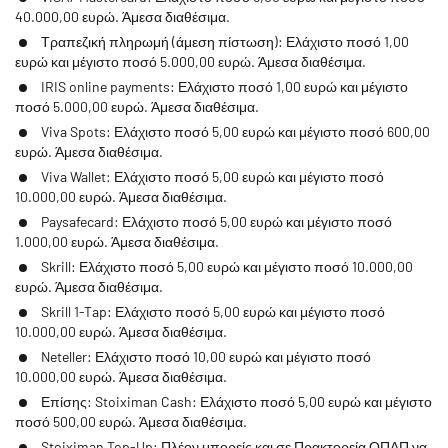
40.000,00 ευρώ. Άμεσα διαθέσιμα.
Τραπεζική πληρωμή (άμεση πίστωση): Ελάχιστο ποσό 1,00
ευρώ και μέγιστο ποσό 5.000,00 ευρώ. Άμεσα διαθέσιμα.
IRIS online payments: Ελάχιστο ποσό 1,00 ευρώ και μέγιστο
ποσό 5.000,00 ευρώ. Άμεσα διαθέσιμα.
Viva Spots: Ελάχιστο ποσό 5,00 ευρώ και μέγιστο ποσό 600,00
ευρώ. Άμεσα διαθέσιμα.
Viva Wallet: Ελάχιστο ποσό 5,00 ευρώ και μέγιστο ποσό
10.000,00 ευρώ. Άμεσα διαθέσιμα.
Paysafecard: Ελάχιστο ποσό 5,00 ευρώ και μέγιστο ποσό
1.000,00 ευρώ. Άμεσα διαθέσιμα.
Skrill: Ελάχιστο ποσό 5,00 ευρώ και μέγιστο ποσό 10.000,00
ευρώ. Άμεσα διαθέσιμα.
Skrill 1-Tap: Ελάχιστο ποσό 5,00 ευρώ και μέγιστο ποσό
10.000,00 ευρώ. Άμεσα διαθέσιμα.
Neteller: Ελάχιστο ποσό 10,00 ευρώ και μέγιστο ποσό
10.000,00 ευρώ. Άμεσα διαθέσιμα.
Επίσης: Stoiximan Cash: Ελάχιστο ποσό 5,00 ευρώ και μέγιστο
ποσό 500,00 ευρώ. Άμεσα διαθέσιμα.
Stoiximan Top-Up: Πλέον μπορείς και σε Πρακτορεία ΟΠΑΠ να