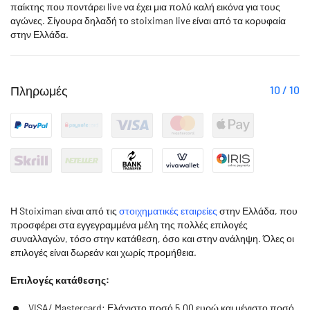
παίκτης που ποντάρει live να έχει μια πολύ καλή εικόνα για τους
αγώνες. Σίγουρα δηλαδή το stoiximan live είναι από τα κορυφαία
στην Ελλάδα.
Πληρωμές
10
/
10
Η Stoiximan είναι από τις
στοιχηματικές εταιρείες
στην Ελλάδα, που
προσφέρει στα εγγεγραμμένα μέλη της πολλές επιλογές
συναλλαγών, τόσο στην κατάθεση, όσο και στην ανάληψη. Όλες οι
επιλογές είναι δωρεάν και χωρίς προμήθεια.
Επιλογές κατάθεσης:
VISA/ Mastercard: Ελάχιστο ποσό 5,00 ευρώ και μέγιστο ποσό