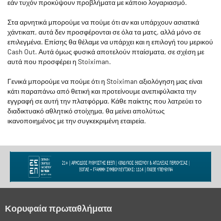
εάν τυχόν προκύψουν προβλήματα με κάποιο λογαριασμό.
Στα αρνητικά μπορούμε να πούμε ότι αν και υπάρχουν ασιατικά
χάντικαπ, αυτά δεν προσφέρονται σε όλα τα ματς, αλλά μόνο σε
επιλεγμένα. Επίσης θα θέλαμε να υπάρχει και η επιλογή του μερικού
Cash Out. Αυτά όμως φυσικά αποτελούν πταίσματα, σε σχέση με
αυτά που προσφέρει η Stoiximan.
Γενικά μπορούμε να πούμε ότι η Stoiximan αξιολόγηση μας είναι
κάτι παραπάνω από θετική και προτείνουμε ανεπιφύλακτα την
εγγραφή σε αυτή την πλατφόρμα. Κάθε παίκτης που λατρεύει το
διαδικτυακό αθλητικό στοίχημα, θα μείνει απολύτως
ικανοποιημένος με την συγκεκριμένη εταιρεία.
Κορυφαία πρωταθλήματα