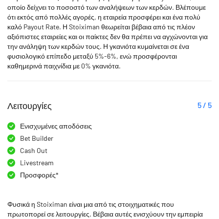
οποίο δείχνει το ποσοστό των αναλήψεων των κερδών. Βλέπουμε
ότι εκτός από πολλές αγορές, η εταιρεία προσφέρει και ένα πολύ
καλό Payout Rate. Η Stoiximan θεωρείται βέβαια από τις πλέον
αξιόπιστες εταιρείες και οι παίκτες δεν θα πρέπει να αγχώνονται για
την ανάληψη των κερδών τους. Η γκανιότα κυμαίνεται σε ένα
φυσιολογικό επίπεδο μεταξύ 5%-6%, ενώ προσφέρονται
καθημερινά παιχνίδια με 0% γκανιότα.
Λειτουργίες
5
/
5
Ενισχυμένες αποδόσεις
Bet Builder
Cash Out
Livestream
Προσφορές*
Φυσικά η Stoiximan είναι μια από τις στοιχηματικές που
πρωτοπορεί σε λειτουργίες. Βέβαια αυτές ενισχύουν την εμπειρία