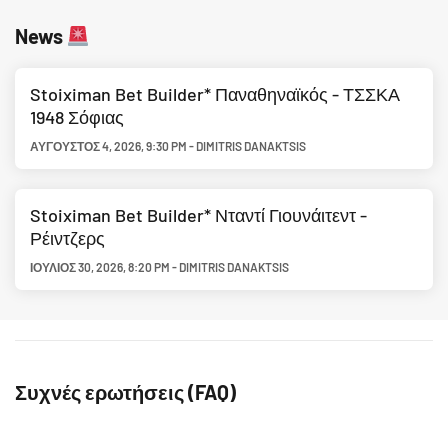
News
Stoiximan Bet Builder* Παναθηναϊκός - ΤΣΣΚΑ
1948 Σόφιας
ΑΎΓΟΥΣΤΟΣ 4, 2026
,
9:30 PM
-
DIMITRIS DANAKTSIS
Stoiximan Bet Builder* Νταντί Γιουνάιτεντ -
Ρέιντζερς
ΙΟΎΛΙΟΣ 30, 2026
,
8:20 PM
-
DIMITRIS DANAKTSIS
Συχνές ερωτήσεις (FAQ)