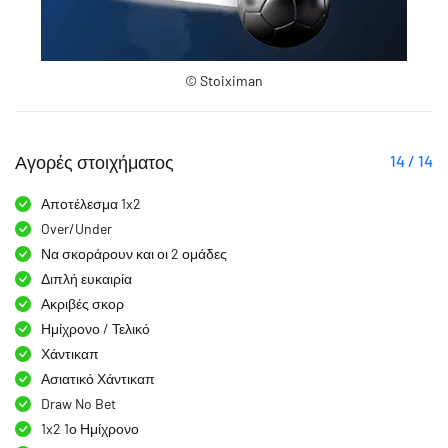
© Stoiximan
Αγορές στοιχήματος
14
/
14
Αποτέλεσμα 1x2
Over/Under
Να σκοράρουν και οι 2 ομάδες
Διπλή ευκαιρία
Ακριβές σκορ
Ημίχρονο / Τελικό
Χάντικαπ
Ασιατικό Χάντικαπ
Draw No Bet
1x2 1ο Ημίχρονο