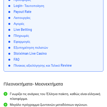
Login- Ταυτοποίηση
Payout Rate
Λειτουργίες
Αγορές
Live Betting
Πληρωμές
Εφαρμογές
Εξυπηρέτηση πελατών
Stoiximan Live Casino
FAQ
Πίνακας αξιολόγησης και Τελικό Review
Πλεονεκτήματα- Μειονεκτήματα
Γνωρίζει τις ανάγκες του Έλληνα παίκτη, καθώς είναι ελληνική
πλατφόρμα.
Μεγάλο πρόγραμμα ζωντανών μεταδόσεων αγώνων.