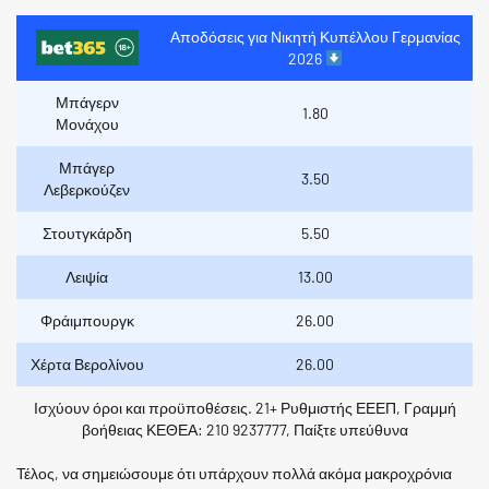
Αποδόσεις για Νικητή Κυπέλλου Γερμανίας
2026
Μπάγερν
1.80
Μονάχου
Μπάγερ
3.50
Λεβερκούζεν
Στουτγκάρδη
5.50
Λειψία
13.00
Φράιμπουργκ
26.00
Χέρτα Βερολίνου
26.00
Ισχύουν όροι και προϋποθέσεις. 21+ Ρυθμιστής ΕΕΕΠ, Γραμμή
βοήθειας ΚΕΘΕΑ: 210 9237777, Παίξτε υπεύθυνα
Τέλος, να σημειώσουμε ότι υπάρχουν πολλά ακόμα μακροχρόνια