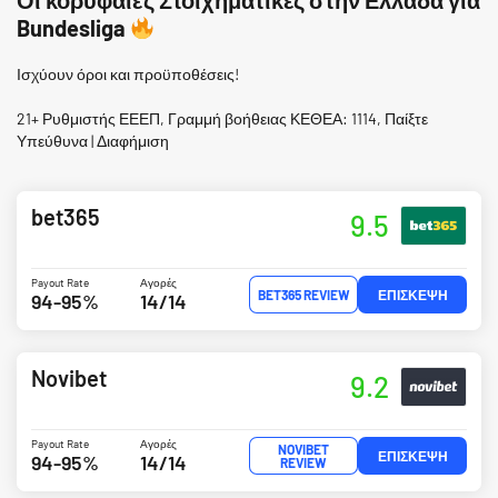
Bundesliga
Ισχύουν όροι και προϋποθέσεις!
21+ Ρυθμιστής ΕΕΕΠ, Γραμμή βοήθειας ΚΕΘΕΑ: 1114, Παίξτε
Υπεύθυνα | Διαφήμιση
bet365
9.5
Payout Rate
Αγορές
BET365 REVIEW
ΕΠΙΣΚΕΨΗ
94-95%
14/14
Novibet
9.2
Payout Rate
Αγορές
NOVIBET
ΕΠΙΣΚΕΨΗ
94-95%
14/14
REVIEW