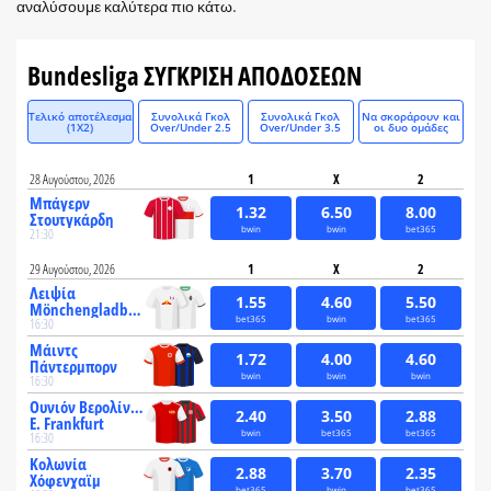
αναλύσουμε καλύτερα πιο κάτω.