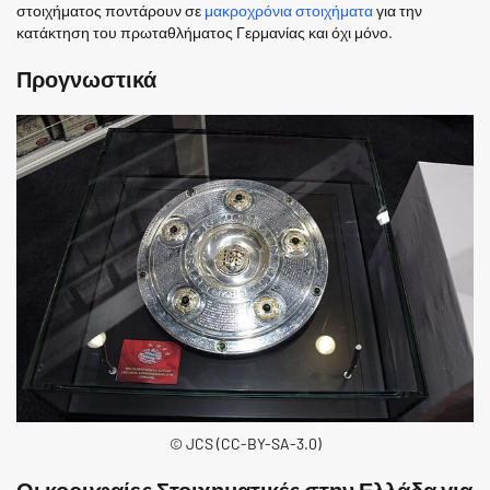
στοιχήματος ποντάρουν σε
μακροχρόνια στοιχήματα
για την
κατάκτηση του πρωταθλήματος Γερμανίας και όχι μόνο.
Προγνωστικά
© JCS (CC-BY-SA-3.0)
Οι κορυφαίες Στοιχηματικές στην Ελλάδα για