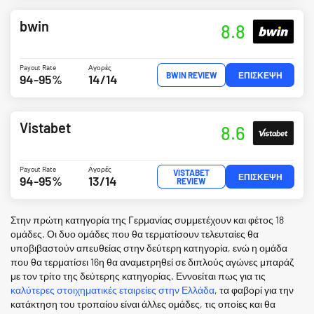
bwin
8.8
Payout Rate
Αγορές
BWIN REVIEW
ΕΠΙΣΚΕΨΗ
94-95%
14/14
Vistabet
8.6
Payout Rate
Αγορές
VISTABET
ΕΠΙΣΚΕΨΗ
94-95%
13/14
REVIEW
Στην πρώτη κατηγορία της Γερμανίας συμμετέχουν και φέτος 18
ομάδες. Οι δυο ομάδες που θα τερματίσουν τελευταίες θα
υποβιβαστούν απευθείας στην δεύτερη κατηγορία, ενώ η ομάδα
που θα τερματίσει 16η θα αναμετρηθεί σε διπλούς αγώνες μπαράζ
με τον τρίτο της δεύτερης κατηγορίας. Εννοείται πως για τις
καλύτερες στοιχηματικές εταιρείες στην Ελλάδα
, τα φαβορί για την
κατάκτηση του τροπαίου είναι άλλες ομάδες, τις οποίες και θα