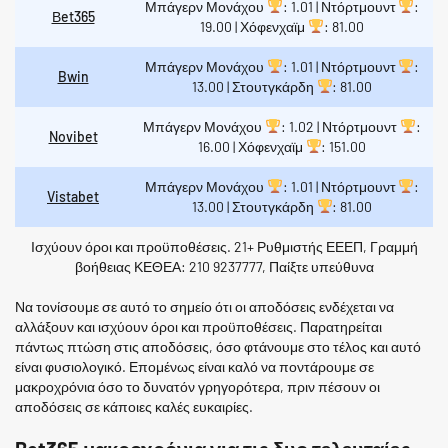
Μπάγερν Μονάχου
: 1.01 | Ντόρτμουντ
:
Βet365
19.00 | Χόφενχαϊμ
: 81.00
Μπάγερν Μονάχου
: 1.01 | Ντόρτμουντ
:
Bwin
13.00 | Στουτγκάρδη
: 81.00
Μπάγερν Μονάχου
: 1.02 | Ντόρτμουντ
:
Novibet
16.00 | Χόφενχαϊμ
: 151.00
Μπάγερν Μονάχου
: 1.01 | Ντόρτμουντ
:
Vistabet
13.00 | Στουτγκάρδη
: 81.00
Ισχύουν όροι και προϋποθέσεις. 21+ Ρυθμιστής ΕΕΕΠ, Γραμμή
βοήθειας ΚΕΘΕΑ: 210 9237777, Παίξτε υπεύθυνα
Να τονίσουμε σε αυτό το σημείο ότι οι αποδόσεις ενδέχεται να
αλλάξουν και ισχύουν όροι και προϋποθέσεις. Παρατηρείται
πάντως πτώση στις αποδόσεις, όσο φτάνουμε στο τέλος και αυτό
είναι φυσιολογικό. Επομένως είναι καλό να ποντάρουμε σε
μακροχρόνια όσο το δυνατόν γρηγορότερα, πριν πέσουν οι
αποδόσεις σε κάποιες καλές ευκαιρίες.