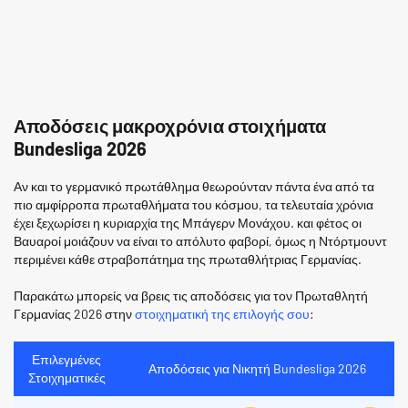
Αποδόσεις μακροχρόνια στοιχήματα
Bundesliga 2026
Αν και το γερμανικό πρωτάθλημα θεωρούνταν πάντα ένα από τα
πιο αμφίρροπα πρωταθλήματα του κόσμου, τα τελευταία χρόνια
έχει ξεχωρίσει η κυριαρχία της Μπάγερν Μονάχου. και φέτος οι
Βαυαροί μοιάζουν να είναι το απόλυτο φαβορί, όμως η Ντόρτμουντ
περιμένει κάθε στραβοπάτημα της πρωταθλήτριας Γερμανίας.
Παρακάτω μπορείς να βρεις τις αποδόσεις για τον Πρωταθλητή
Γερμανίας 2026 στην
στοιχηματική της επιλογής σου
:
Επιλεγμένες
Αποδόσεις για Νικητή Bundesliga 2026
Στοιχηματικές