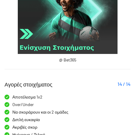
@ Bet365
Αγορές στοιχήματος
14
/
14
Αποτέλεσμα 1x2
Over/Under
Να σκοράρουν και οι 2 ομάδες
Διπλή ευκαιρία
Ακριβές σκορ
Ημίχρονο / Τελικό