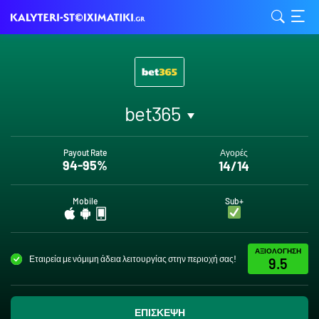
bet365
Payout Rate
Αγορές
94-95%
14/14
Mobile
Sub+
ΑΞΙΟΛΌΓΗΣΗ
Εταιρεία με νόμιμη άδεια λειτουργίας στην περιοχή σας!
9.5
ΕΠΙΣΚΕΨΗ