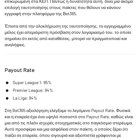
επικυρωμένη στα ΚΕΠ. Πάντως η δυνατότητα αυτή, δίνει μια ακόμα
επιλογή ταυτοποίησης στους παίκτες που θέλουν να κάνουν
εγγραφή στην πλατφόρμα της Βet365.
Έπειτα από την ολοκλήρωση της ταυτοποίησης, το εγγεγραμμένο
μέλος έχει απεριόριστη πρόσβαση στον λογαριασμό του, το οποίο
σημαίνει ότι εκτός από καταθέσεις, μπορεί να πραγματοποιεί και
αναλήψεις.
Payout Rate
Super League 1: 95%
Premier League: 94%
La Liga: 94%
Στη Bet365 αξιολόγηση ελέγξαμε το λεγόμενο Payout Rate. Φυσικά
και η εταιρεία έχει ένα υψηλό ποσοστό στο Payout Rate, καθώς είναι
μια από τις πλεόν ισχυρές στοιχηματικές στο παγκόσμιο στερέωμα.
Αυτό προσφέρει και μια ασφάλεια στον παίκτη, ο οποίος ξέρει ότι
παίζει σε εταιρεία, όπου σιγουριά και αξιοπιστία γράφονται με