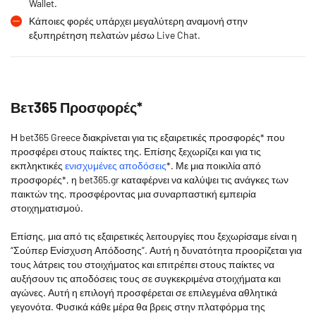
Wallet.
Κάποιες φορές υπάρχει μεγαλύτερη αναμονή στην
εξυπηρέτηση πελατών μέσω Live Chat.
Βετ365 Προσφορές*
Η bet365 Greece διακρίνεται για τις εξαιρετικές προσφορές* που
προσφέρει στους παίκτες της. Επίσης ξεχωρίζει και για τις
εκπληκτικές
ενισχυμένες αποδόσεις
*. Με μια ποικιλία από
προσφορές*, η bet365.gr καταφέρνει να καλύψει τις ανάγκες των
παικτών της, προσφέροντας μια συναρπαστική εμπειρία
στοιχηματισμού.
Επίσης, μια από τις εξαιρετικές λειτουργίες που ξεχωρίσαμε είναι η
“Σούπερ Ενίσχυση Απόδοσης”. Αυτή η δυνατότητα προορίζεται για
τους λάτρεις του στοιχήματος και επιτρέπει στους παίκτες να
αυξήσουν τις αποδόσεις τους σε συγκεκριμένα στοιχήματα και
αγώνες. Αυτή η επιλογή προσφέρεται σε επιλεγμένα αθλητικά
γεγονότα. Φυσικά κάθε μέρα θα βρεις στην πλατφόρμα της