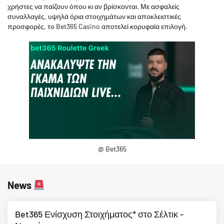
χρήστες να παίζουν όπου κι αν βρίσκονται. Με ασφαλείς
συναλλαγές, υψηλά όρια στοιχημάτων και αποκλειστικές
προσφορές, το Bet365 Casino αποτελεί κορυφαία επιλογή.
@ Bet365
News
Bet365 Ενίσχυση Στοιχήματος* στο Σέλτικ -