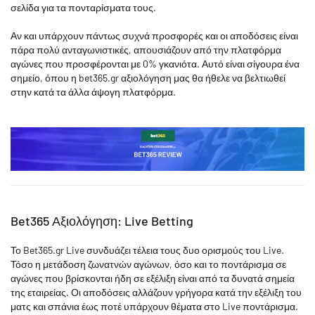
σελίδα για τα πονταρίσματα τους.
Αν και υπάρχουν πάντως συχνά προσφορές και οι αποδόσεις είναι
πάρα πολύ ανταγωνιστικές, απουσιάζουν από την πλατφόρμα
αγώνες που προσφέρονται με 0% γκανιότα. Αυτό είναι σίγουρα ένα
σημείο, όπου η bet365.gr αξιολόγηση μας θα ήθελε να βελτιωθεί
στην κατά τα άλλα άψογη πλατφόρμα.
Bet365 Αξιολόγηση: Live Betting
Το Bet365.gr Live συνδυάζει τέλεια τους δυο ορισμούς του Live.
Τόσο η μετάδοση ζωνατνών αγώνων, όσο και το ποντάρισμα σε
αγώνες που βρίσκονται ήδη σε εξέλιξη είναι από τα δυνατά σημεία
της εταιρείας. Οι αποδόσεις αλλάζουν γρήγορα κατά την εξέλιξη του
ματς και σπάνια έως ποτέ υπάρχουν θέματα στο Live ποντάρισμα.