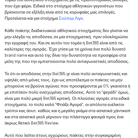
που έχει φέρει. Ειδικά στο στοίχημα αθλητικών γεγονότων που
βρίσκονται σε εξέλιξη είναι από τις κορυφαίες μας επιλογές.
Προτείνεται και για στοίχημα
Σούπερ Λιγκ
.
Κάθε παίκτης διαδικτυακού αθλητικού στοιχήματος δεν γίνεται να
μην ελέγξει τις αποδόσεις σε μια στοιχηματική, πριν ολοκληρώσει
την εγγραφή του. Και σε αυτόν τον τομέα η Bet365 είναι από τις
καλύτερες της αγοράς. Έχει χτίσει με τα χρόνια ένα πολύ δυνατό
brand name και αυτό της δίνει την δυνατότητα να προσφέρει στα
μέλη της που την εμπιστεύονται πολύ ανταγωνιστικές αποδόσεις.
Το ότι οι αποδόσεις στην Bet365.gr είναι πολύ ανταγωνιστικές και
υψηλές από μόνες τους, έχει ως αποτέλεσμα οι παίκτες να μην
μπορούνε να βρούνε αγώνες που προσφέρονται με 0% γκανιότα ή
με επιπλέον πολύ ενισχυμένες αποδόσεις. Αυτό το “ψεγάδι” όμως,
είναι μια πολύ μικρή Bet365 κριτική. Οι πλούσιες αγορές στα ειδικά
στοιχήματα, το πολύ καλό “Φτιάξε Αγορά”, οι απόλυτα ευέλικτοι
τρόποι κας άουτ, καθώς και η μεγάλη γκάμα στα ασιατικά χάντικαπ
και στα ασιατικά γκολ γέρνουν την πλάστιγγα φανερά προς ένα
άκρως θετικό Bet365 Review.
Αυτό που λείπει στους εγχώριους παίκτες στην συγκεκριμένη