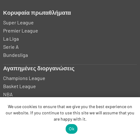
Κορυφαία πρωταθλήματα
Super League
Premier League
La Liga
Serie A
Bundesliga
Αγαπημένες διοργανώσεις
Champions League
Basket League
NBA
Εuroleague
We use cookies to ensure that we give you the best experience on
Tennis
our website. If you continue to use this site we will assume that you
are happy with it.
Στοίχημα Εφαρμογές
Ok
Stoiximan App