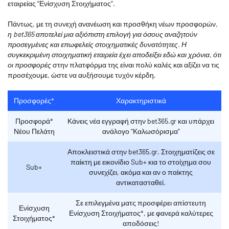
εταιρείας “Ενίσχυση Στοιχήματος”.
Πάντως, με τη συνεχή ανανέωση και προσθήκη νέων προσφορών
,
η bet365 αποτελεί μια αξιόπιστη επιλογή για όσους αναζητούν
προσεγμένες και επωφελείς στοιχηματικές δυνατότητες. Η
συγκεκριμένη στοιχηματική εταιρεία έχει αποδείξει εδώ και χρόνια, ότι
οι προσφορές
στην πλατφόρμα της είναι πολύ καλές και αξίζει να τις
προσέχουμε, ώστε να αυξήσουμε τυχόν κέρδη.
Προσφορές*
Χαρακτηριστικά
Προσφορά*
Κάνεις νέα εγγραφή στην bet365.gr και υπάρχει
Νέου Πελάτη
ανάλογο “Καλωσόρισμα”
Αποκλειστικά στην bet365.gr. Στοιχηματίζεις σε
παίκτη με εικονίδιο Sub+ κια το στοίχημα σου
Sub+
συνεχίζει, ακόμα και αν ο παίκτης
αντικατασταθεί.
Σε επιλεγμένα ματς προσφέρει απίστευτη
Ενίσχυση
Ενίσχυση Στοιχήματος*, με φανερά καλύτερες
Στοιχήματος*
αποδόσεις!