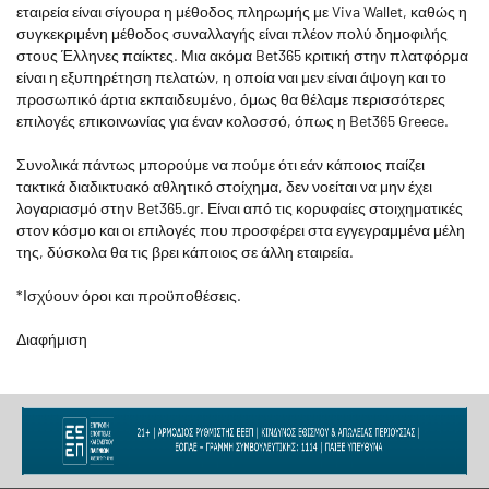
εταιρεία είναι σίγουρα η μέθοδος πληρωμής με Viva Wallet, καθώς η
συγκεκριμένη μέθοδος συναλλαγής είναι πλέον πολύ δημοφιλής
στους Έλληνες παίκτες. Μια ακόμα Bet365 κριτική στην πλατφόρμα
είναι η εξυπηρέτηση πελατών, η οποία ναι μεν είναι άψογη και το
προσωπικό άρτια εκπαιδευμένο, όμως θα θέλαμε περισσότερες
επιλογές επικοινωνίας για έναν κολοσσό, όπως η Bet365 Greece.
Συνολικά πάντως μπορούμε να πούμε ότι εάν κάποιος παίζει
τακτικά διαδικτυακό αθλητικό στοίχημα, δεν νοείται να μην έχει
λογαριασμό στην Bet365.gr. Είναι από τις κορυφαίες στοιχηματικές
στον κόσμο και οι επιλογές που προσφέρει στα εγγεγραμμένα μέλη
της, δύσκολα θα τις βρει κάποιος σε άλλη εταιρεία.
*Ισχύουν όροι και προϋποθέσεις.
Διαφήμιση