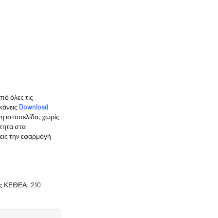
πό όλες τις
 κάνεις
Download
νη ιστοσελίδα, χωρίς
ύτητα στα
σεις την εφαρμογή
ας ΚΕΘΕΑ: 210