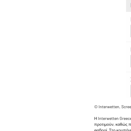
© Interwetten, Scre
Η Interwetten Greece
προτιμούν, καθώς π
φαβορί. Στο κουπόνι