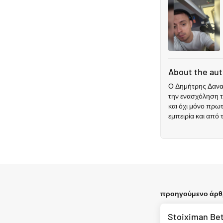
About the au
Ο Δημήτρης Δανακ
την ενασχόληση τ
και όχι μόνο πρω
εμπειρία και από 
προηγούμενο άρ
Stoiximan Bet