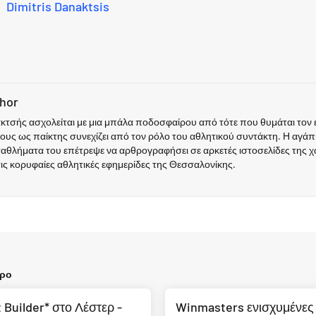
Dimitris Danaktsis
thor
τσής ασχολείται με μια μπάλα ποδοσφαίρου από τότε που θυμάται τον ε
ους ως παίκτης συνεχίζει από τον ρόλο του αθλητικού συντάκτη. Η αγάπη
ταθλήματα του επέτρεψε να αρθρογραφήσει σε αρκετές ιστοσελίδες της χ
τις κορυφαίες αθλητικές εφημερίδες της Θεσσαλονίκης.
θρο
 Builder* στο Λέστερ -
Winmasters ενισχυμένες