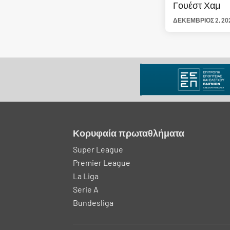
Γουέστ Χαμ
ΔΕΚΈΜΒΡΙΟΣ 2, 20
Κορυφαία πρωταθλήματα
Super League
Premier League
La Liga
Serie A
Bundesliga