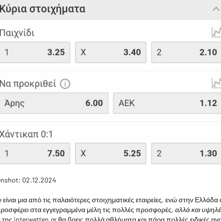
enshot: 02.12.2024
 είναι μια από τις παλαιότερες στοιχηματικές εταιρείες, ενώ στην Ελλάδα 
ροσφέρει στα εγγεγραμμένα μέλη τις πολλές προσφορές
, αλλά και υψηλ
 της interwetten.gr θα βρεις πολλά αθλήματα και πάρα πολλές ειδικές αγ