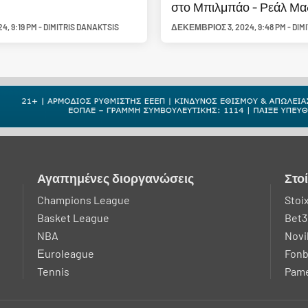
στο Μπιλμπάο - Ρεάλ Μα
24
,
9:19 PM
-
DIMITRIS DANAKTSIS
ΔΕΚΈΜΒΡΙΟΣ 3, 2024
,
9:48 PM
-
DIM
Αγαπημένες διοργανώσεις
Στο
Champions League
Stoi
Basket League
Bet3
NBA
Novi
Εuroleague
Fonb
Tennis
Pame