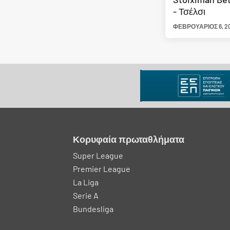
- Τσέλσι
ΦΕΒΡΟΥΆΡΙΟΣ 6, 2
Κορυφαία πρωταθλήματα
Super League
Premier League
La Liga
Serie A
Bundesliga