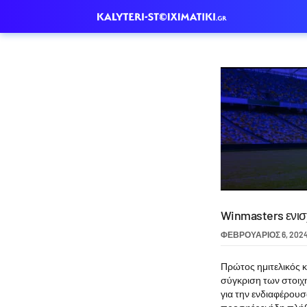
Winmasters ενισ
ΦΕΒΡΟΥΆΡΙΟΣ 6, 202
Πρώτος ημιτελικός 
σύγκριση των στοιχ
για την ενδιαφέρουσ