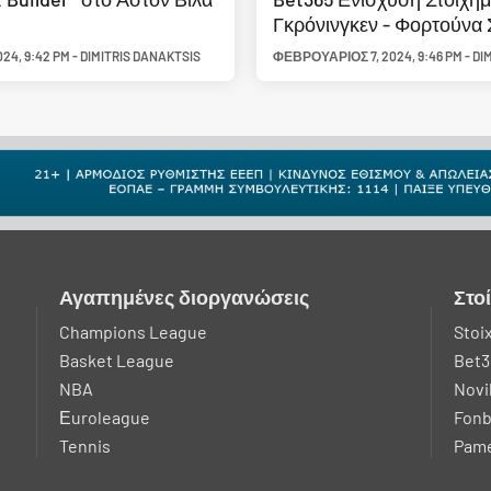
Γκρόνινγκεν - Φορτούνα 
024
,
9:42 PM
-
DIMITRIS DANAKTSIS
ΦΕΒΡΟΥΆΡΙΟΣ 7, 2024
,
9:46 PM
-
DI
Αγαπημένες διοργανώσεις
Στο
Champions League
Stoi
Basket League
Bet3
NBA
Novi
Εuroleague
Fonb
Tennis
Pame