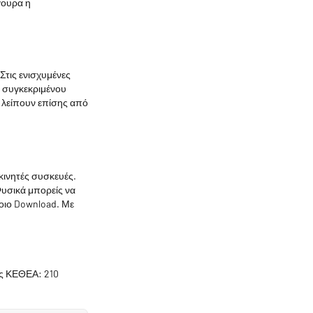
γουρα η
Στις ενισχυμένες
υ συγκεκριμένου
ν λείπουν επίσης από
κινητές συσκευές.
Φυσικά μπορείς να
ποιο Download. Με
ας ΚΕΘΕΑ: 210