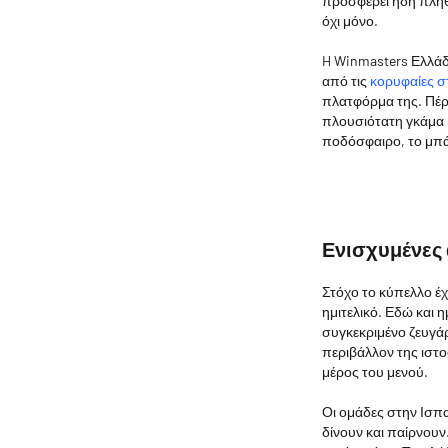
προσφέρει ήδη πλήθ
όχι μόνο.
H Winmasters Ελλάδα
από τις
κορυφαίες στ
πλατφόρμα της. Πέρ
πλουσιότατη γκάμα
ποδόσφαιρο, το μπάσ
Ενισχυμένες 
Στόχο το κύπελλο έ
ημιτελικό. Εδώ και 
συγκεκριμένο ζευγάρ
περιβάλλον της ιστο
μέρος του μενού.
Οι ομάδες στην Ισπα
δίνουν και παίρνουν