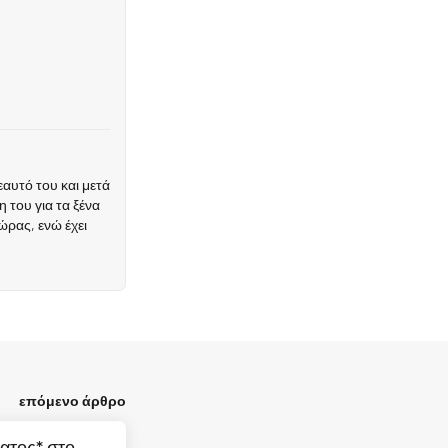
αυτό του και μετά
 του για τα ξένα
ώρας, ενώ έχει
επόμενο άρθρο
ατος* στο