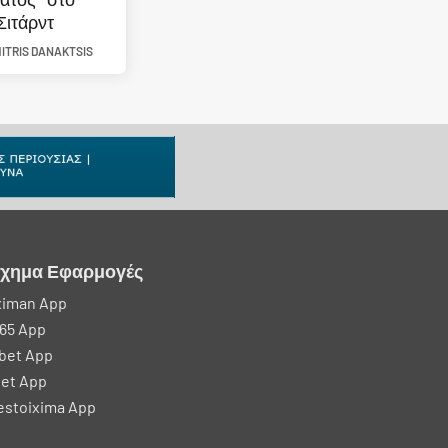
Σιτάρντ
MITRIS DANAKTSIS
ίχημα Εφαρμογές
ximan App
65 App
bet App
et App
stoixima App