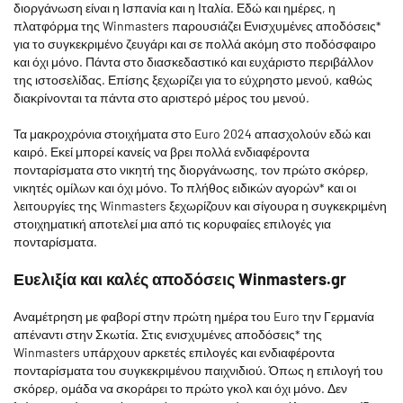
διοργάνωση είναι η Ισπανία και η Ιταλία. Εδώ και ημέρες, η
πλατφόρμα της Winmasters παρουσιάζει Ενισχυμένες αποδόσεις*
για το συγκεκριμένο ζευγάρι και σε πολλά ακόμη στο ποδόσφαιρο
και όχι μόνο. Πάντα στο διασκεδαστικό και ευχάριστο περιβάλλον
της ιστοσελίδας. Επίσης ξεχωρίζει για το εύχρηστο μενού, καθώς
διακρίνονται τα πάντα στο αριστερό μέρος του μενού.
Τα μακροχρόνια στοιχήματα στο Euro 2024 απασχολούν εδώ και
καιρό. Εκεί μπορεί κανείς να βρει πολλά ενδιαφέροντα
πονταρίσματα στο νικητή της διοργάνωσης, τον πρώτο σκόρερ,
νικητές ομίλων και όχι μόνο. Το πλήθος ειδικών αγορών* και οι
λειτουργίες της Winmasters ξεχωρίζουν και σίγουρα η συγκεκριμένη
στοιχηματική αποτελεί μια από τις κορυφαίες επιλογές για
πονταρίσματα.
Ευελιξία και καλές αποδόσεις Winmasters.gr
Αναμέτρηση με φαβορί στην πρώτη ημέρα του Euro την Γερμανία
απέναντι στην Σκωτία. Στις ενισχυμένες αποδόσεις* της
Winmasters υπάρχουν αρκετές επιλογές και ενδιαφέροντα
πονταρίσματα του συγκεκριμένου παιχνιδιού. Όπως η επιλογή του
σκόρερ, ομάδα να σκοράρει το πρώτο γκολ και όχι μόνο. Δεν