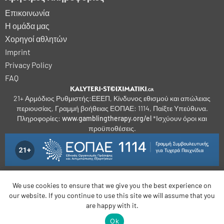
Επικοινωνία
Η ομάδα μας
Χορηγοί αθλητών
Imprint
Privacy Policy
FAQ
21+ Αρμόδιος Ρυθμιστής:ΕΕΕΠ, Κίνδυνος εθισμού και απώλειας
περιουσίας, Γραμμή βοήθειας ΕΟΠΑΕ: 1114, Παίξτε Υπεύθυνα.
Πληροφορίες:
www.gamblingtherapy.org/el
*Ισχύουν όροι και
προϋποθέσεις.
We use cookies to ensure that we give you the best experience on
our website. If you continue to use this site we will assume that you
bonus-betting.dk
bonus-parissportifs-gratuits.com
kalyteri-stoiximatiki.gr
are happy with it.
sportfogadas-magyarorszagon1.hu
Ok