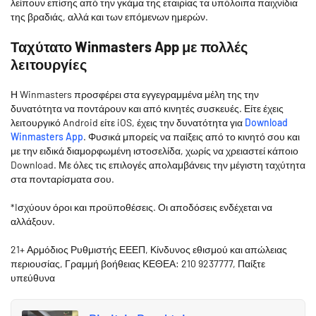
λείπουν επίσης από την γκάμα της εταιρίας τα υπόλοιπα παιχνίδια
της βραδιάς, αλλά και των επόμενων ημερών.
Ταχύτατο Winmasters App με πολλές
λειτουργίες
Η Winmasters προσφέρει στα εγγεγραμμένα μέλη της την
δυνατότητα να ποντάρουν και από κινητές συσκευές. Είτε έχεις
λειτουργικό Android είτε iOS, έχεις την δυνατότητα για
Download
Winmasters App
. Φυσικά μπορείς να παίξεις από το κινητό σου και
με την ειδικά διαμορφωμένη ιστοσελίδα, χωρίς να χρειαστεί κάποιο
Download. Με όλες τις επιλογές απολαμβάνεις την μέγιστη ταχύτητα
στα πονταρίσματα σου.
*Iσχύουν όροι και προϋποθέσεις. Οι αποδόσεις ενδέχεται να
αλλάξουν.
21+ Αρμόδιος Ρυθμιστής ΕΕΕΠ, Κίνδυνος εθισμού και απώλειας
περιουσίας, Γραμμή βοήθειας ΚΕΘΕΑ: 210 9237777, Παίξτε
υπεύθυνα