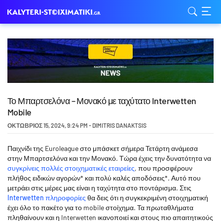
Το Μπαρτσελόνα – Μονακό με ταχύτατο Interwetten
Mobile
ΟΚΤΏΒΡΙΟΣ 15, 2024
,
9:24 PM
-
DIMITRIS DANAKTSIS
Παιχνίδι της Euroleague στο μπάσκετ σήμερα Τετάρτη ανάμεσα
στην Μπαρτσελόνα και την Μονακό. Τώρα έχεις την δυνατότητα να
συγκρίνεις πολλές στοιχηματικές εταιρείες
, που προσφέρουν
πλήθος ειδικών αγορών* και πολύ καλές αποδόσεις*. Αυτό που
μετράει στις μέρες μας είναι η ταχύτητα στο ποντάρισμα. Στις
Interwetten πληροφορίες
θα δεις ότι η συγκεκριμένη στοιχηματική
έχει όλο το πακέτο για το mobile στοίχημα. Τα πρωταθλήματα
πληθαίνουν και η Interwetten ικανοποιεί και στους πιο απαιτητικούς