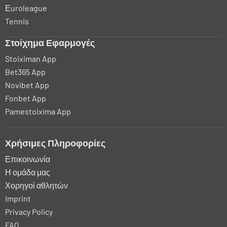
Εuroleague
Tennis
Στοίχημα Εφαρμογές
Stoiximan App
Bet365 App
Novibet App
Fonbet App
Pamestoixima App
Χρήσιμες Πληροφορίες
Επικοινωνία
Η ομάδα μας
Χορηγοί αθλητών
Imprint
Privacy Policy
FAQ