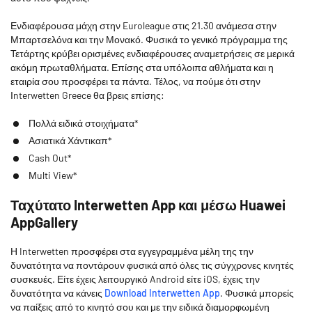
Ενδιαφέρουσα μάχη στην Euroleague στις 21.30 ανάμεσα στην
Μπαρτσελόνα και την Μονακό. Φυσικά το γενικό πρόγραμμα της
Τετάρτης κρύβει ορισμένες ενδιαφέρουσες αναμετρήσεις σε μερικά
ακόμη πρωταθλήματα. Επίσης στα υπόλοιπα αθλήματα και η
εταιρία σου προσφέρει τα πάντα. Τέλος, να πούμε ότι στην
Ιnterwetten Greece θα βρεις επίσης:
Πολλά ειδικά στοιχήματα*
Ασιατικά Χάντικαπ*
Cash Out*
Μulti View*
Ταχύτατο Interwetten App και μέσω Huawei
AppGallery
Η Interwetten προσφέρει στα εγγεγραμμένα μέλη της την
δυνατότητα να ποντάρουν φυσικά από όλες τις σύγχρονες κινητές
συσκευές. Είτε έχεις λειτουργικό Android είτε iOS, έχεις την
δυνατότητα να κάνεις
Download Interwetten App
. Φυσικά μπορείς
να παίξεις από το κινητό σου και με την ειδικά διαμορφωμένη