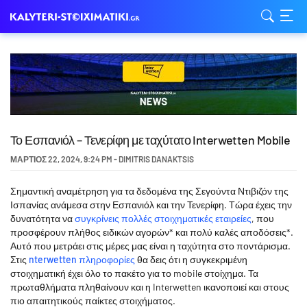
Το Εσπανιόλ – Τενερίφη με ταχύτατο Interwetten Mobile
ΜΆΡΤΙΟΣ 22, 2024
,
9:24 PM
-
DIMITRIS DANAKTSIS
Σημαντική αναμέτρηση για τα δεδομένα της Σεγούντα Ντιβιζόν της
Ισπανίας ανάμεσα στην Εσπανιόλ και την Τενερίφη. Τώρα έχεις την
δυνατότητα να
συγκρίνεις πολλές στοιχηματικές εταιρείες
, που
προσφέρουν πλήθος ειδικών αγορών* και πολύ καλές αποδόσεις*.
Αυτό που μετράει στις μέρες μας είναι η ταχύτητα στο ποντάρισμα.
Στις
nterwetten πληροφορίες
θα δεις ότι η συγκεκριμένη
στοιχηματική έχει όλο το πακέτο για το mobile στοίχημα. Τα
πρωταθλήματα πληθαίνουν και η Interwetten ικανοποιεί και στους
πιο απαιτητικούς παίκτες στοιχήματος.