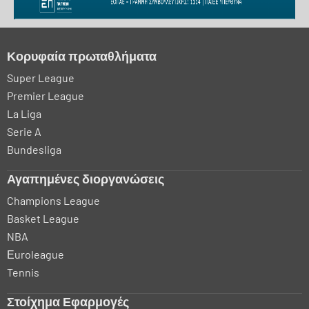
Κορυφαία πρωταθλήματα
Super League
Premier League
La Liga
Serie A
Bundesliga
Αγαπημένες διοργανώσεις
Champions League
Basket League
NBA
Εuroleague
Tennis
Στοίχημα Εφαρμογές