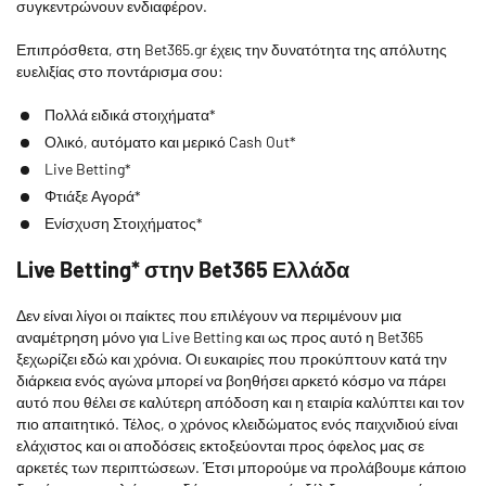
συγκεντρώνουν ενδιαφέρον.
Επιπρόσθετα, στη Bet365.gr έχεις την δυνατότητα της απόλυτης
ευελιξίας στο ποντάρισμα σου:
Πολλά ειδικά στοιχήματα*
Ολικό, αυτόματο και μερικό Cash Out*
Live Betting*
Φτιάξε Αγορά*
Ενίσχυση Στοιχήματος*
Live Betting* στην Bet365 Ελλάδα
Δεν είναι λίγοι οι παίκτες που επιλέγουν να περιμένουν μια
αναμέτρηση μόνο για Live Betting και ως προς αυτό η Bet365
ξεχωρίζει εδώ και χρόνια. Οι ευκαιρίες που προκύπτουν κατά την
διάρκεια ενός αγώνα μπορεί να βοηθήσει αρκετό κόσμο να πάρει
αυτό που θέλει σε καλύτερη απόδοση και η εταιρία καλύπτει και τον
πιο απαιτητικό. Τέλος, ο χρόνος κλειδώματος ενός παιχνιδιού είναι
ελάχιστος και οι αποδόσεις εκτοξεύονται προς όφελος μας σε
αρκετές των περιπτώσεων. Έτσι μπορούμε να προλάβουμε κάποιο