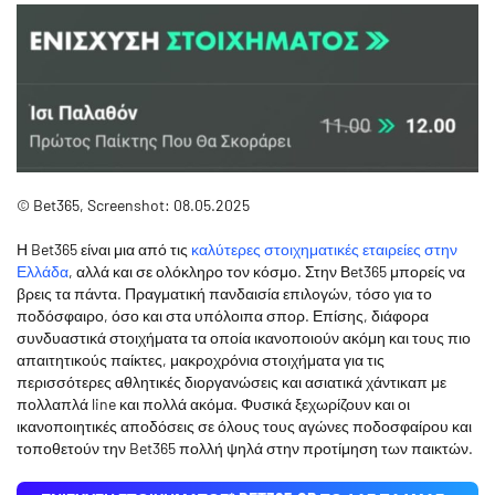
© Bet365, Screenshot: 08.05.2025
Η Bet365 είναι μια από τις
καλύτερες στοιχηματικές εταιρείες στην
Ελλάδα
, αλλά και σε ολόκληρο τον κόσμο. Στην Βet365 μπορείς να
βρεις τα πάντα. Πραγματική πανδαισία επιλογών, τόσο για το
ποδόσφαιρο, όσο και στα υπόλοιπα σπορ. Επίσης, διάφορα
συνδυαστικά στοιχήματα τα οποία ικανοποιούν ακόμη και τους πιο
απαιτητικούς παίκτες, μακροχρόνια στοιχήματα για τις
περισσότερες αθλητικές διοργανώσεις και ασιατικά χάντικαπ με
πολλαπλά line και πολλά ακόμα. Φυσικά ξεχωρίζουν και οι
ικανοποιητικές αποδόσεις σε όλους τους αγώνες ποδοσφαίρου και
τοποθετούν την Bet365 πολλή ψηλά στην προτίμηση των παικτών.