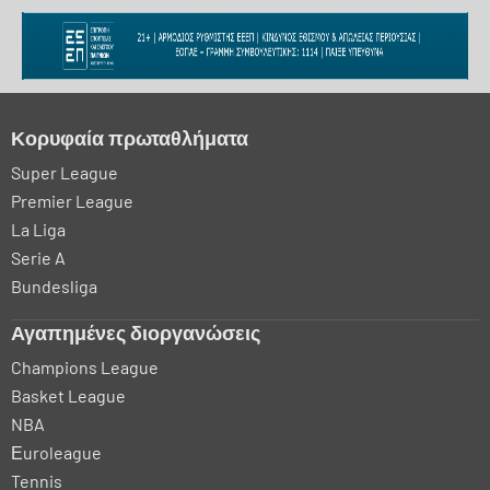
Κορυφαία πρωταθλήματα
Super League
Premier League
La Liga
Serie A
Bundesliga
Αγαπημένες διοργανώσεις
Champions League
Basket League
NBA
Εuroleague
Tennis