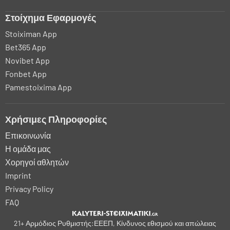
Στοίχημα Εφαρμογές
Stoiximan App
Bet365 App
Novibet App
Fonbet App
Pamestoixima App
Χρήσιμες Πληροφορίες
Επικοινωνία
Η ομάδα μας
Χορηγοί αθλητών
Imprint
Privacy Policy
FAQ
21+ Αρμόδιος Ρυθμιστής:ΕΕΕΠ, Κίνδυνος εθισμού και απώλειας