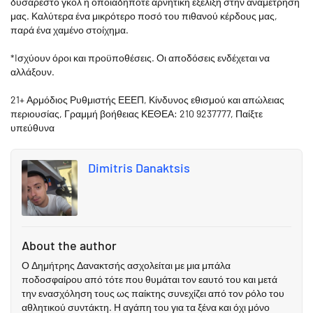
δυσάρεστο γκολ ή οποιαδήποτε αρνητική εξέλιξη στην αναμέτρηση
μας. Καλύτερα ένα μικρότερο ποσό του πιθανού κέρδους μας,
παρά ένα χαμένο στοίχημα.
*Iσχύουν όροι και προϋποθέσεις. Οι αποδόσεις ενδέχεται να
αλλάξουν.
21+ Αρμόδιος Ρυθμιστής ΕΕΕΠ, Κίνδυνος εθισμού και απώλειας
περιουσίας, Γραμμή βοήθειας ΚΕΘΕΑ: 210 9237777, Παίξτε
υπεύθυνα
Dimitris Danaktsis
About the author
Ο Δημήτρης Δανακτσής ασχολείται με μια μπάλα
ποδοσφαίρου από τότε που θυμάται τον εαυτό του και μετά
την ενασχόληση τους ως παίκτης συνεχίζει από τον ρόλο του
αθλητικού συντάκτη. Η αγάπη του για τα ξένα και όχι μόνο