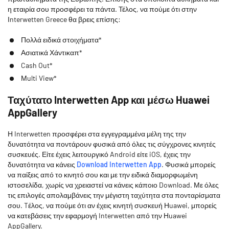
η εταιρία σου προσφέρει τα πάντα. Τέλος, να πούμε ότι στην
Ιnterwetten Greece θα βρεις επίσης:
Πολλά ειδικά στοιχήματα*
Ασιατικά Χάντικαπ*
Cash Out*
Μulti View*
Ταχύτατο Interwetten App και μέσω Huawei
AppGallery
Η Interwetten προσφέρει στα εγγεγραμμένα μέλη της την
δυνατότητα να ποντάρουν φυσικά από όλες τις σύγχρονες κινητές
συσκευές. Είτε έχεις λειτουργικό Android είτε iOS, έχεις την
δυνατότητα να κάνεις
Download Interwetten App
. Φυσικά μπορείς
να παίξεις από το κινητό σου και με την ειδικά διαμορφωμένη
ιστοσελίδα, χωρίς να χρειαστεί να κάνεις κάποιο Download. Με όλες
τις επιλογές απολαμβάνεις την μέγιστη ταχύτητα στα πονταρίσματα
σου. Tέλος, να πούμε ότι αν έχεις κινητή συσκευή Ηuawei, μπορείς
να κατεβάσεις την εφαρμογή Interwetten από την Ηuawei
AppGallery.