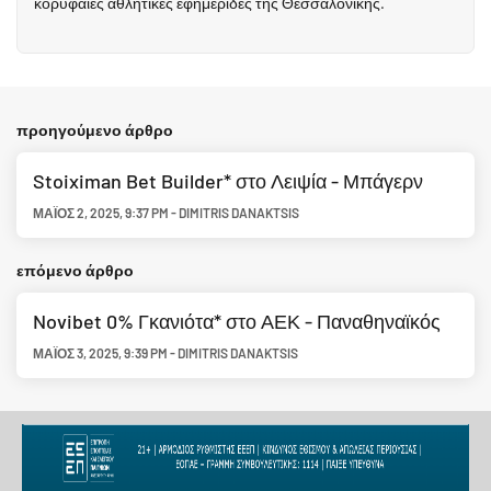
κορυφαίες αθλητικές εφημερίδες της Θεσσαλονίκης.
προηγούμενο άρθρο
Stoiximan Bet Builder* στο Λειψία - Μπάγερν
ΜΆΙΟΣ 2, 2025
,
9:37 PM
-
DIMITRIS DANAKTSIS
επόμενο άρθρο
Novibet 0% Γκανιότα* στο ΑΕΚ - Παναθηναϊκός
ΜΆΙΟΣ 3, 2025
,
9:39 PM
-
DIMITRIS DANAKTSIS