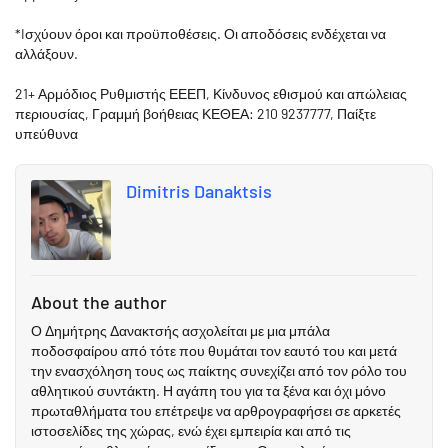
*Iσχύουν όροι και προϋποθέσεις. Οι αποδόσεις ενδέχεται να
αλλάξουν.
21+ Αρμόδιος Ρυθμιστής ΕΕΕΠ, Κίνδυνος εθισμού και απώλειας
περιουσίας, Γραμμή βοήθειας ΚΕΘΕΑ: 210 9237777, Παίξτε
υπεύθυνα
Dimitris Danaktsis
About the author
Ο Δημήτρης Δανακτσής ασχολείται με μια μπάλα
ποδοσφαίρου από τότε που θυμάται τον εαυτό του και μετά
την ενασχόληση τους ως παίκτης συνεχίζει από τον ρόλο του
αθλητικού συντάκτη. Η αγάπη του για τα ξένα και όχι μόνο
πρωταθλήματα του επέτρεψε να αρθρογραφήσει σε αρκετές
ιστοσελίδες της χώρας, ενώ έχει εμπειρία και από τις