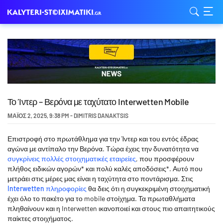
Το Ίντερ – Βερόνα με ταχύτατο Interwetten Mobile
ΜΆΙΟΣ 2, 2025
,
9:38 PM
-
DIMITRIS DANAKTSIS
Επιστροφή στο πρωτάθλημα για την Ίντερ και του εντός έδρας
αγώνα με αντίπαλο την Βερόνα. Τώρα έχεις την δυνατότητα να
συγκρίνεις πολλές στοιχηματικές εταιρείες
, που προσφέρουν
πλήθος ειδικών αγορών* και πολύ καλές αποδόσεις*. Αυτό που
μετράει στις μέρες μας είναι η ταχύτητα στο ποντάρισμα. Στις
Interwetten πληροφορίες
θα δεις ότι η συγκεκριμένη στοιχηματική
έχει όλο το πακέτο για το mobile στοίχημα. Τα πρωταθλήματα
πληθαίνουν και η Interwetten ικανοποιεί και στους πιο απαιτητικούς
παίκτες στοιχήματος.