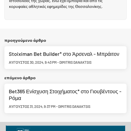
ιστοσελίδες της χώρας, ενώ έχει εμπειρία και από τις
κορυφαίες αθλητικές εφημερίδες της Θεσσαλονίκης.
προηγούμενο άρθρο
Stoiximan Bet Builder* στο Άρσεναλ - Μπράιτον
ΑΎΓΟΥΣΤΟΣ 30, 2024
,
9:43 PM
-
DIMITRIS DANAKTSIS
επόμενο άρθρο
Bet365 Ενίσχυση Στοιχήματος* στο Γιουβέντους -
Ρόμα
ΑΎΓΟΥΣΤΟΣ 31, 2024
,
9:37 PM
-
DIMITRIS DANAKTSIS