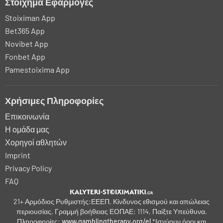
Στοίχημα Εφαρμογές
Stoiximan App
Bet365 App
Novibet App
Fonbet App
Pamestoixima App
Χρήσιμες Πληροφορίες
Επικοινωνία
Η ομάδα μας
Χορηγοί αθλητών
Imprint
Privacy Policy
FAQ
21+ Αρμόδιος Ρυθμιστής:ΕΕΕΠ, Κίνδυνος εθισμού και απώλειας
περιουσίας, Γραμμή βοήθειας ΕΟΠΑΕ: 1114, Παίξτε Υπεύθυνα.
Πληροφορίες:
www.gamblingtherapy.org/el
*Ισχύουν όροι και