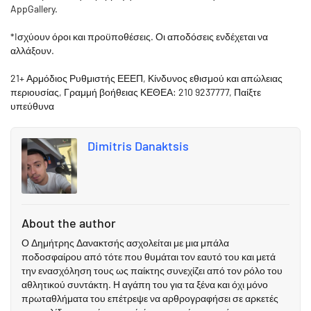
AppGallery.
*Iσχύουν όροι και προϋποθέσεις. Οι αποδόσεις ενδέχεται να
αλλάξουν.
21+ Αρμόδιος Ρυθμιστής ΕΕΕΠ, Κίνδυνος εθισμού και απώλειας
περιουσίας, Γραμμή βοήθειας ΚΕΘΕΑ: 210 9237777, Παίξτε
υπεύθυνα
Dimitris Danaktsis
About the author
Ο Δημήτρης Δανακτσής ασχολείται με μια μπάλα
ποδοσφαίρου από τότε που θυμάται τον εαυτό του και μετά
την ενασχόληση τους ως παίκτης συνεχίζει από τον ρόλο του
αθλητικού συντάκτη. Η αγάπη του για τα ξένα και όχι μόνο
πρωταθλήματα του επέτρεψε να αρθρογραφήσει σε αρκετές