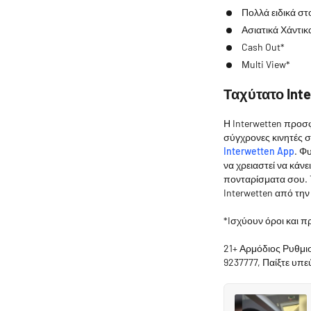
Πολλά ειδικά στ
Ασιατικά Χάντικ
Cash Out*
Μulti View*
Ταχύτατο Int
Η Interwetten προσφ
σύγχρονες κινητές συ
Interwetten App
. Φ
να χρειαστεί να κάν
πονταρίσματα σου. T
Interwetten από την
*Iσχύουν όροι και π
21+ Αρμόδιος Ρυθμι
9237777, Παίξτε υπ