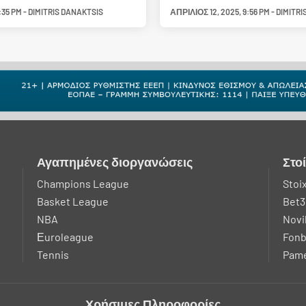
:35 PM
-
DIMITRIS DANAKTSIS
ΑΠΡΊΛΙΟΣ 12, 2025
,
9:56 PM
-
DIMITRI
Αγαπημένες διοργανώσεις
Στο
Champions League
Stoi
Basket League
Bet3
NBA
Novi
Εuroleague
Fonb
Tennis
Pame
Χρήσιμες Πληροφορίες