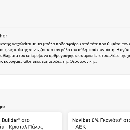
thor
τσής ασχολείται με μια μπάλα ποδοσφαίρου από τότε που θυμάται τον ε
ους ως παίκτης συνεχίζει από τον ρόλο του αθλητικού συντάκτη. Η αγάπη
ταθλήματα του επέτρεψε να αρθρογραφήσει σε αρκετές ιστοσελίδες της χ
τις κορυφαίες αθλητικές εφημερίδες της Θεσσαλονίκης.
θρο
 Builder* στο
Novibet 0% Γκανιότα* σ
τι - Κρίσταλ Πάλας
- ΑΕΚ