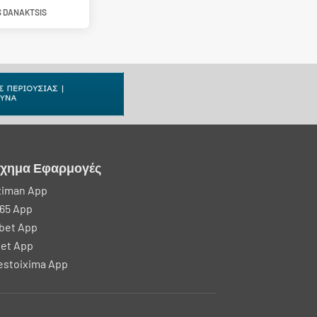
S DANAKTSIS
ίχημα Εφαρμογές
ximan App
65 App
bet App
et App
stoixima App