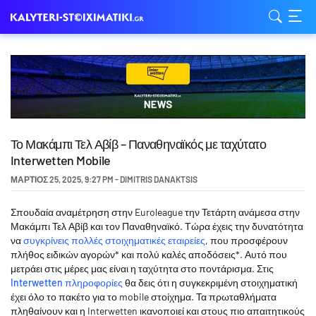
Το Μακάμπι Τελ Αβίβ – Παναθηναϊκός με ταχύτατο
Interwetten Mobile
ΜΆΡΤΙΟΣ 25, 2025
,
9:27 PM
-
DIMITRIS DANAKTSIS
Σπουδαία αναμέτρηση στην Euroleague την Τετάρτη ανάμεσα στην
Μακάμπι Τελ Αβίβ και τον Παναθηναϊκό. Τώρα έχεις την δυνατότητα
να
συγκρίνεις πολλές στοιχηματικές εταιρείες
, που προσφέρουν
πλήθος ειδικών αγορών* και πολύ καλές αποδόσεις*. Αυτό που
μετράει στις μέρες μας είναι η ταχύτητα στο ποντάρισμα. Στις
Interwetten πληροφορίες
θα δεις ότι η συγκεκριμένη στοιχηματική
έχει όλο το πακέτο για το mobile στοίχημα. Τα πρωταθλήματα
πληθαίνουν και η Interwetten ικανοποιεί και στους πιο απαιτητικούς