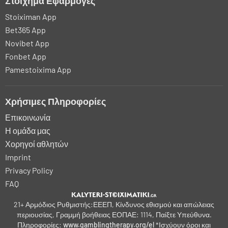
Στοίχημα Εφαρμογές
Stoiximan App
Bet365 App
Novibet App
Fonbet App
Pamestoixima App
Χρήσιμες Πληροφορίες
Επικοινωνία
Η ομάδα μας
Χορηγοί αθλητών
Imprint
Privacy Policy
FAQ
21+ Αρμόδιος Ρυθμιστής:ΕΕΕΠ, Κίνδυνος εθισμού και απώλειας
περιουσίας, Γραμμή βοήθειας ΕΟΠΑΕ: 1114, Παίξτε Υπεύθυνα.
Πληροφορίες:
www.gamblingtherapy.org/el
*Ισχύουν όροι και