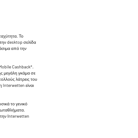
ταχύτητα. Το
την desktop σελίδα
βάσιμα από την
Mobile Cashback*.
ης μεγάλη γκάμα σε
πολλούς λάτρεις του
 Interwetten είναι
υσικά το γενικό
ρωταθλήματα.
την Ιnterwetten