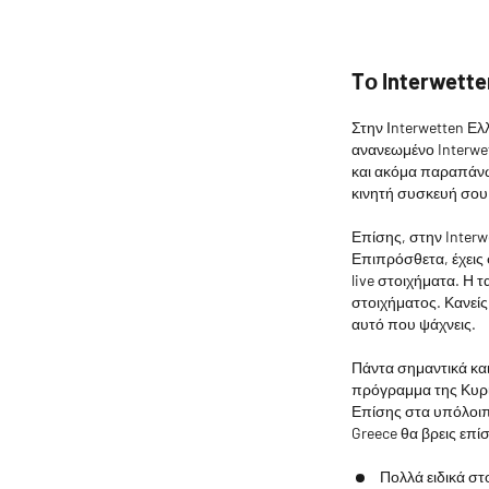
Tο Interwett
Στην Ιnterwetten Ελ
ανανεωμένο Interwet
και ακόμα παραπάνω.
κινητή συσκευή σου
Επίσης, στην Interw
Επιπρόσθετα, έχεις 
live στοιχήματα. Η 
στοιχήματος. Κανείς 
αυτό που ψάχνεις.
Πάντα σημαντικά και
πρόγραμμα της Κυρι
Επίσης στα υπόλοιπα
Greece θα βρεις επί
Πολλά ειδικά στ