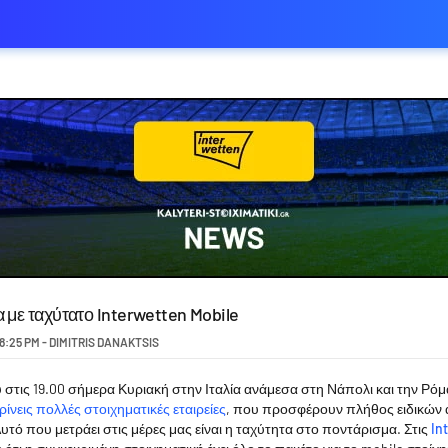
 με ταχύτατο Interwetten Mobile
8:25 PM
-
DIMITRIS DANAKTSIS
υ στις 19.00 σήμερα Κυριακή στην Ιταλία ανάμεσα στη Νάπολι και την Ρόμ
ίνεις πολλές στοιχηματικές εταιρείες
, που προσφέρουν πλήθος ειδικών 
υτό που μετράει στις μέρες μας είναι η ταχύτητα στο ποντάρισμα. Στις
In