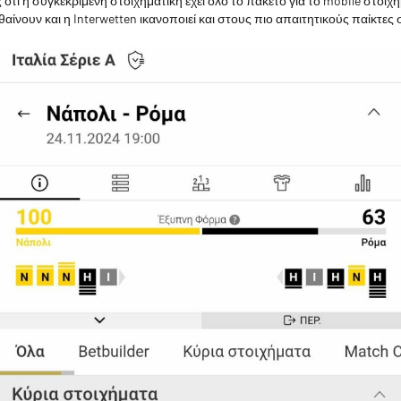
 ότι η συγκεκριμένη στοιχηματική έχει όλο το πακέτο για το mobile στοίχη
νουν και η Interwetten ικανοποιεί και στους πιο απαιτητικούς παίκτες 