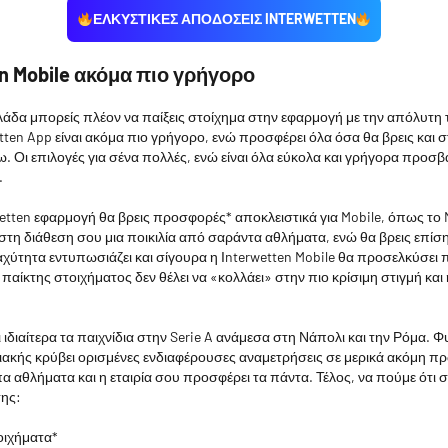
ΕΛΚΥΣΤΙΚΕΣ ΑΠΟΔΟΣΕΙΣ INTERWETTEN
en Mobile ακόμα πιο γρήγορο
λάδα μπορείς πλέον να παίξεις στοίχημα στην εφαρμογή με την απόλυτη 
ten App είναι ακόμα πιο γρήγορο, ενώ προσφέρει όλα όσα θα βρεις και σ
 Οι επιλογές για σένα πολλές, ενώ είναι όλα εύκολα και γρήγορα προσ
.
etten εφαρμογή θα βρεις προσφορές* αποκλειστικά για Mobile, όπως το 
στη διάθεση σου μια ποικιλία από σαράντα αθλήματα, ενώ θα βρεις επίσ
ταχύτητα εντυπωσιάζει και σίγουρα η Ιnterwetten Mobile θα προσελκύσει 
παίκτης στοιχήματος δεν θέλει να «κολλάει» στην πιο κρίσιμη στιγμή και η
 ιδιαίτερα τα παιχνίδια στην Serie A ανάμεσα στη Νάπολι και την Ρόμα. Φ
ακής κρύβει ορισμένες ενδιαφέρουσες αναμετρήσεις σε μερικά ακόμη π
 αθλήματα και η εταιρία σου προσφέρει τα πάντα. Τέλος, να πούμε ότι σ
σης:
οιχήματα*