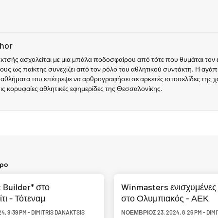
thor
τσής ασχολείται με μια μπάλα ποδοσφαίρου από τότε που θυμάται τον ε
ους ως παίκτης συνεχίζει από τον ρόλο του αθλητικού συντάκτη. Η αγάπη
ταθλήματα του επέτρεψε να αρθρογραφήσει σε αρκετές ιστοσελίδες της χ
τις κορυφαίες αθλητικές εφημερίδες της Θεσσαλονίκης.
θρο
 Builder* στο
Winmasters ενισχυμένες
τι - Τότεναμ
στο Ολυμπιακός - ΑΕΚ
24
,
9:39 PM
-
DIMITRIS DANAKTSIS
ΝΟΈΜΒΡΙΟΣ 23, 2024
,
8:26 PM
-
DIM