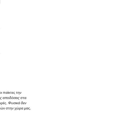
οι παίκτες την
ές αποδόσεις
στα
ορές
. Φυσικά δεν
κτών στην χώρα μας.