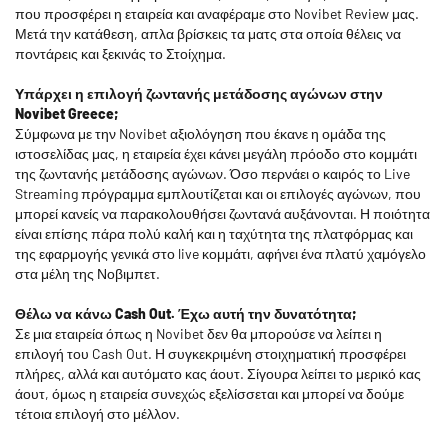
που προσφέρει η εταιρεία και αναφέραμε στο Novibet Review μας.
Μετά την κατάθεση, απλα βρίσκεις τα ματς στα οποία θέλεις να
ποντάρεις και ξεκινάς το Στοίχημα.
Υπάρχει η επιλογή ζωντανής μετάδοσης αγώνων στην
Novibet Greece;
Σύμφωνα με την Novibet αξιολόγηση που έκανε η ομάδα της
ιστοσελίδας μας, η εταιρεία έχει κάνει μεγάλη πρόοδο στο κομμάτι
της ζωντανής μετάδοσης αγώνων. Όσο περνάει ο καιρός το Live
Streaming πρόγραμμα εμπλουτίζεται και οι επιλογές αγώνων, που
μπορεί κανείς να παρακολουθήσει ζωντανά αυξάνονται. Η ποιότητα
είναι επίσης πάρα πολύ καλή και η ταχύτητα της πλατφόρμας και
της εφαρμογής γενικά στο live κομμάτι, αφήνει ένα πλατύ χαμόγελο
στα μέλη της Νοβιμπετ.
Θέλω να κάνω Cash Out. Έχω αυτή την δυνατότητα;
Σε μια εταιρεία όπως η Novibet δεν θα μπορούσε να λείπει η
επιλογή του Cash Out. Η συγκεκριμένη στοιχηματική προσφέρει
πλήρες, αλλά και αυτόματο κας άουτ. Σίγουρα λείπει το μερικό κας
άουτ, όμως η εταιρεία συνεχώς εξελίσσεται και μπορεί να δούμε
τέτοια επιλογή στο μέλλον.