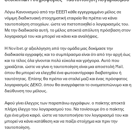
Λόγω Κανονισμού από την ΕΕΕΠ κάθε εγγεγραμμένο μέλος σε
νόμιμη διαδικτυακή στοιχηματική εταιρεία θα πρέπει να κάνει
ταυτοποίηση στοιχείων, ώστε να πιστοποιηθεί ο λογαριασμός του.
Με την διαδικασία αυτή, το μέλος αποκτά απόλυτη πρόσβαση στον
λογαριασμό του και μπορεί να κάνει και αναλήψεις.
Η Novibet.gr αξιολόγηση aπό την ομάδα μας δοκίμασε την
διαδικασία εγγραφής και το συμπέρασμα είναι ότι από την αρχή έως
και το τέλος όλα γίνονται πολύ εύκολα και γρήγορα. Αυτό που
χρειάζεται, ώστε να γίνει η ταυτοποίηση είναι μια αποστολή Mail,
όπου θα μπορεί να ελεγχθεί ένα φωτοαντίγραφο διαβατηρίου ή
ταυτότητας. Επίσης θα πρέπει να σταλεί μαζί και ένας πρόσφατος
λογαριασμός ΔΕΚΟ, όπου θα αναγράφεται το ονοματεπώνυμο και η
διεύθυνση του μέλους.
Αφού γίνει έλεγχος των παραπάνω εγγράφων, ο παίκτης αποκτά
πλήρη έλεγχο του λογαριασμού του. Να τονίσουμε ότι ο παίκτης
έχει ένα μήνα καιρό, ώστε να ταυτοποιήσει τον λογαριασμό του και
μπορεί να κάνει κατάθεση και να παίζει στοίχημα και πριν την
ταυτοποίηση.