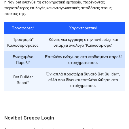
η Novibet ενισχύει τη στοιχηματική εμπειρία, παρέχοντας
περισσότερες επιλογές και ανταγωνιστικές αποδόσεις στους
παίκτες της.
Προσφορές*
Χαρακτηριστικά
Προσφορά*
Κάνεις νέα εγγραφή στην novibet.gr και
Καλωσορίσματος
υπάρχει ανάλογο “Καλωσόρισμα”
Ενισχυμένο
Επιπλέον ενίσχυση στα κερδισμένα παρολί
Παρολί*
στοιχήματα σου.
Όχι απλά προσφέρει δυνατό Bet Builder*,
Bet Builder
αλλά σου δίνει και επιπλέον ώθηση στο
Boost*
στοίχημα σου.
Novibet Greece Login