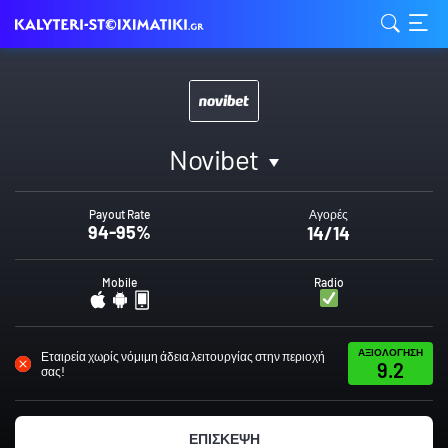
Novibet
Payout Rate
Αγορές
94-95%
14/14
Mobile
Radio
ΑΞΙΟΛΌΓΗΣΗ
Εταιρεία χωρίς νόμιμη άδεια λειτουργίας στην περιοχή
9.2
σας!
ΕΠΙΣΚΕΨΗ