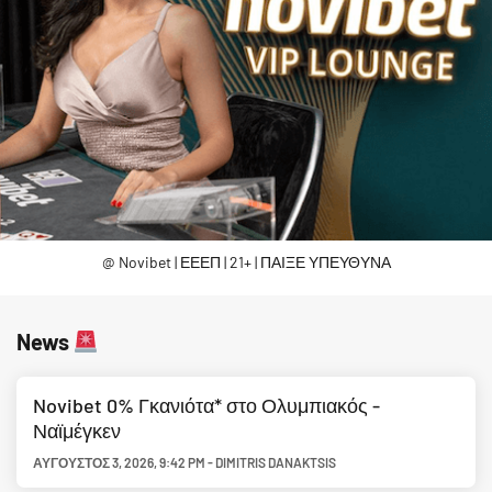
@ Novibet | ΕΕΕΠ | 21+ | ΠΑΙΞΕ ΥΠΕΥΘΥΝΑ
News
Novibet 0% Γκανιότα* στο Ολυμπιακός -
Ναϊμέγκεν
ΑΎΓΟΥΣΤΟΣ 3, 2026
,
9:42 PM
-
DIMITRIS DANAKTSIS