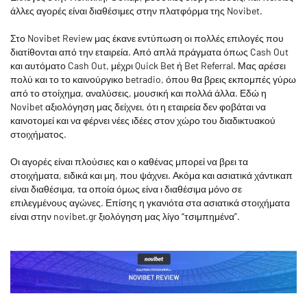
άλλες αγορές είναι διαθέσιμες στην πλατφόρμα της Novibet.
Στο Novibet Review μας έκανε εντύπωση οι πολλές επιλογές που
διατίθονται από την εταιρεία. Από απλά πράγματα όπως Cash Out
και αυτόματο Cash Out, μέχρι Quick Bet ή Bet Referral. Μας αρέσει
πολύ και το το καινούργικο betradio, όπου θα βρεις εκπομπές γύρω
από το στοίχημα, αναλύσεις, μουσική και πολλά άλλα. Εδώ η
Novibet αξιολόγηση μας δείχνει, ότι η εταιρεία δεν φοβάται να
καινοτομεί και να φέρνει νέες ιδέες στον χώρο του διαδικτυακού
στοιχήματος.
Οι αγορές είναι πλούσιες και ο καθένας μπορεί να βρει τα
στοιχήματα, ειδικά και μη, που ψάχνει. Ακόμα και ασιατικά χάντικαπ
είναι διαθέσιμα, τα οποία όμως είνα ι διαθέσιμα μόνο σε
επιλεγμένους αγώνες. Επίσης η γκανιότα στα ασιατικά στοιχήματα
είναι στην novibet.gr ξιολόγηση μας λίγο “τσιμπημένα”.