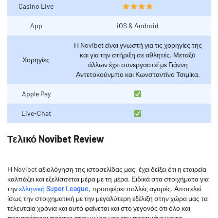
Casino Live
App
iOS & Android
Η Novibet είναι γνωστή για τις χορηγίες της
και για την στήριξη σε αθλητές. Μεταξύ
Χορηγίες
άλλων έχει συνεργαστεί με Γιάννη
Αντετοκούνμπο και Κωνσταντίνο Τσιμίκα.
Apple Pay
Live-Chat
Τελικό Novibet Review
Η Novibet αξιολόγηση της ιστοσελίδας μας, έχει δείξει ότι η εταιρεία
καλπάζει και εξελίσσεται μέρα με τη μέρα. Ειδικά στα στοιχήματα για
την
ελληνική Super League
, προσφέρει πολλές αγορές. Αποτελεί
ίσως την στοιχηματική με την μεγαλύτερη εξέλιξη στην χώρα μας τα
τελευταία χρόνια και αυτό φαίνεται και στο γεγονός ότι όλο και
περισσότεροι παίκτες στην χώρα μας την προτιμάνε για τα