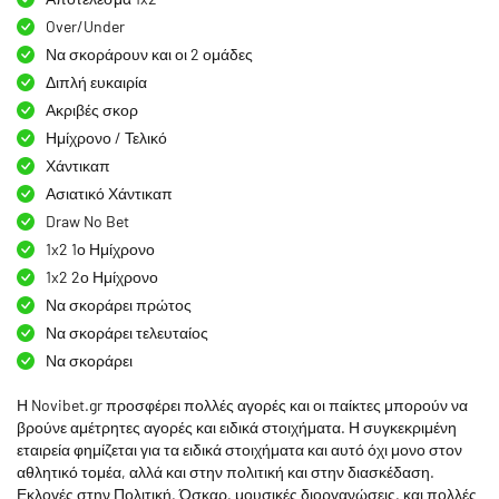
Over/Under
Να σκοράρουν και οι 2 ομάδες
Διπλή ευκαιρία
Ακριβές σκορ
Ημίχρονο / Τελικό
Χάντικαπ
Ασιατικό Χάντικαπ
Draw No Bet
1x2 1ο Ημίχρονο
1x2 2ο Ημίχρονο
Να σκοράρει πρώτος
Να σκοράρει τελευταίος
Να σκοράρει
Η Novibet.gr προσφέρει πολλές αγορές και οι παίκτες μπορούν να
βρούνε αμέτρητες αγορές και ειδικά στοιχήματα. Η συγκεκριμένη
εταιρεία φημίζεται για τα ειδικά στοιχήματα και αυτό όχι μονο στον
αθλητικό τομέα, αλλά και στην πολιτική και στην διασκέδαση.
Εκλογές στην Πολιτική, Όσκαρ, μουσικές διοργανώσεις, και πολλές