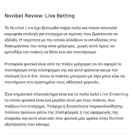
Novibet Review: Live Betting
Το Novibet Live έχει βελτιωθεί πάρα πολύ και πλεόν αποτελεί
κορυφαία επιλογή για στοίχημα σε αγώνες που βρίσκονται σε
εξέλιξη. Η ταχύτητα με την οποία αλλάζουν οι αποδόσεις στις
διακυμάνσεις του σκορ είναι γρήγορες, χωρίς αυτό όμως να
εμποδίζει τον παίκτη να θέτει ένα νέο ποντάρισμα.
Η εταιρεία φυσικά είναι από τις πλέον γρήγορες σε ότι αφορά το
ποντάρισμα στην πλατφόρμα της και αυτό φαίνεται και με την
επιλογή Quick Bet, όπου οι παίκτες μπορούν με λίγα μόνο κλικ να
ποντάρουν στο αγαπημένο τους αθλητικό γεγονός.
Ένα σημαντικό πλεονέκτημα είναι και το πολύ καλό Live Streaming,
το οποίο φυσικά είναι ένα μεγάλο ατού για τους παίκτες που
παίζουν live στοίχημα. Υπάρχει η δυνατότητα παρακολούθησης
πολλών αγώνων μέσω της πλατφόρμας ή της εφαρμογής της
εταιρείας και αυτό είναι κάτι που φυσικά μας αρέσει στην Novibet
αξιολόγηση που κάναμε.