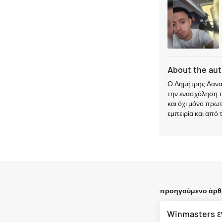
About the au
Ο Δημήτρης Δανακ
την ενασχόληση τ
και όχι μόνο πρω
εμπειρία και από 
προηγούμενο άρ
Winmasters ε