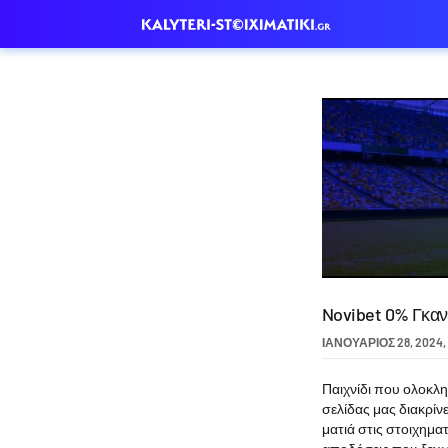
Novibet 0% Γκαν
ΙΑΝΟΥΆΡΙΟΣ 28, 2024
,
Παιχνίδι που ολοκλη
σελίδας μας διακρίνε
ματιά στις στοιχημα