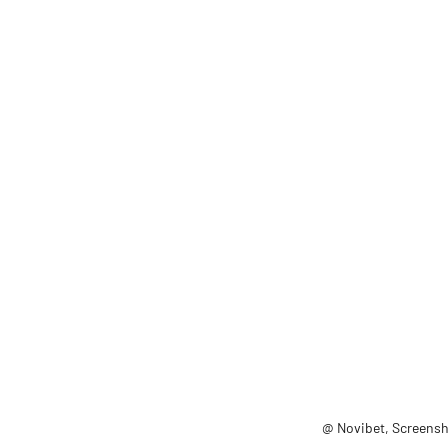
@ Novibet, Screensh