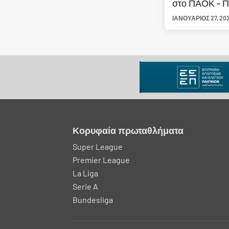
στο ΠΑΟΚ - Π
ΙΑΝΟΥΆΡΙΟΣ 27, 20
Κορυφαία πρωταθλήματα
Super League
Premier League
La Liga
Serie A
Bundesliga