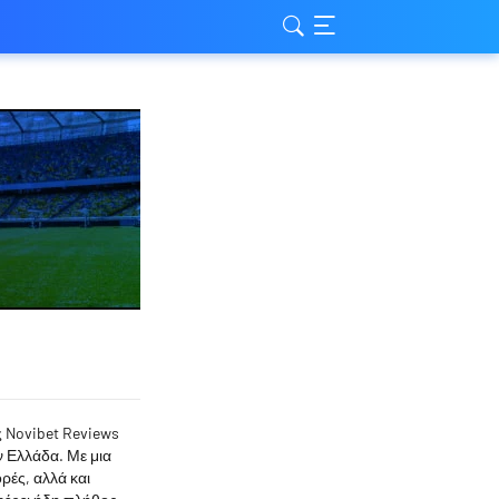
ς Novibet Reviews
ην Ελλάδα. Με μια
ρές, αλλά και