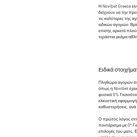
Η Novibet Greece είν
δείχνουν να την προ
τις καλύτερες της α
ειδικών αγορών. Βρ
επίσης αρκετά πλούσ
τεράστια γκάμα αθλ
Ειδικά στοιχήμα
Πληθώρα αγορών σε έ
όπως η Novibet έχε
φυσικά 0% Γκανιότα*
ελκυστική εφαρμογή,
καθυστερήσεις, ανά
Ο πρώτος λόγος στη
ποντάρισμα με 0* Γκ
επιλογές του ματς. 