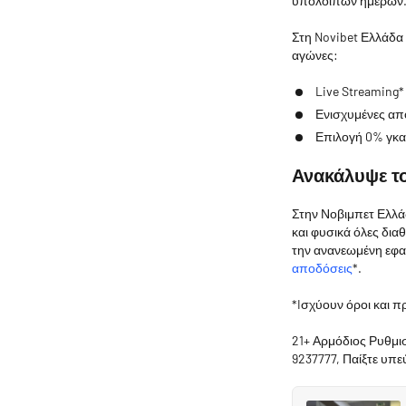
υπόλοιπων ημερών
Στη Novibet Ελλάδα 
αγώνες:
Live Streaming*
Ενισχυμένες απ
Επιλογή 0% γκα
Ανακάλυψε το 
Στην Νοβιμπετ Ελλάδ
και φυσικά όλες διαθ
την ανανεωμένη εφαρ
αποδόσεις
*.
*Iσχύουν όροι και π
21+ Αρμόδιος Ρυθμι
9237777, Παίξτε υπ