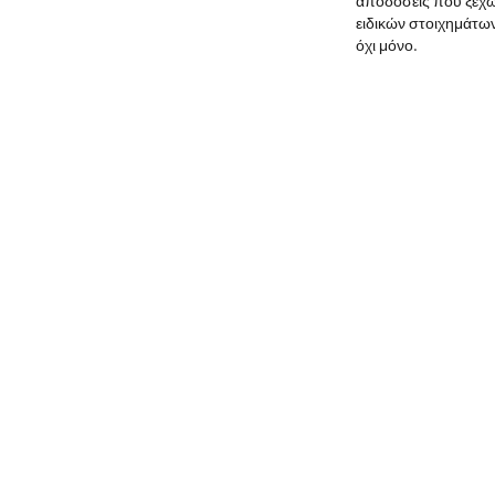
αποδόσεις που ξεχω
ειδικών στοιχημάτων
όχι μόνο.