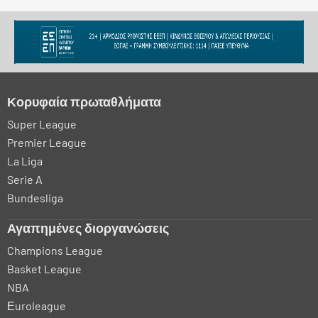
Κορυφαία πρωταθλήματα
Super League
Premier League
La Liga
Serie A
Bundesliga
Αγαπημένες διοργανώσεις
Champions League
Basket League
NBA
Εuroleague