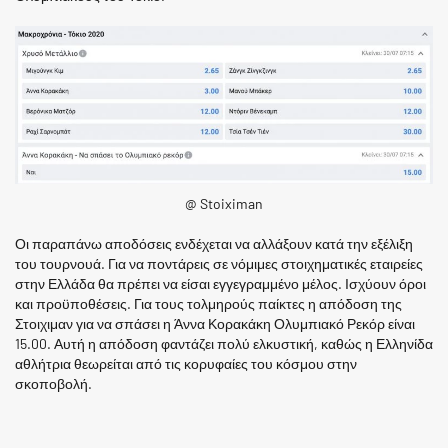
@ Stoiximan
Οι παραπάνω αποδόσεις ενδέχεται να αλλάξουν κατά την εξέλιξη
του τουρνουά. Για να ποντάρεις σε νόμιμες στοιχηματικές εταιρείες
στην Ελλάδα θα πρέπει να είσαι εγγεγραμμένο μέλος. Ισχύουν όροι
και προϋποθέσεις. Για τους τολμηρούς παίκτες η απόδοση της
Στοιχιμαν για να σπάσει η Άννα Κορακάκη Ολυμπιακό Ρεκόρ είναι
15.00. Αυτή η απόδοση φαντάζει πολύ ελκυστική, καθώς η Ελληνίδα
αθλήτρια θεωρείται από τις κορυφαίες του κόσμου στην
σκοποβολή.