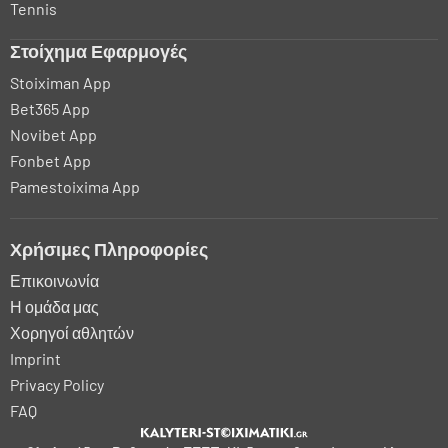
Tennis
Στοίχημα Εφαρμογές
Stoiximan App
Bet365 App
Novibet App
Fonbet App
Pamestoixima App
Χρήσιμες Πληροφορίες
Επικοινωνία
Η ομάδα μας
Χορηγοί αθλητών
Imprint
Privacy Policy
FAQ