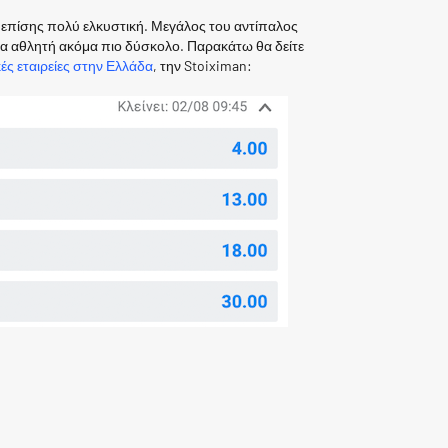
 επίσης πολύ ελκυστική. Μεγάλος του αντίπαλος
ηνα αθλητή ακόμα πιο δύσκολο. Παρακάτω θα δείτε
ές εταιρείες στην Ελλάδα
, την Stoiximan: