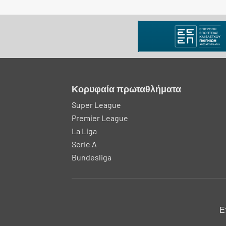
Κορυφαία πρωταθλήματα
Super League
Premier League
La Liga
Serie A
Bundesliga
Ε