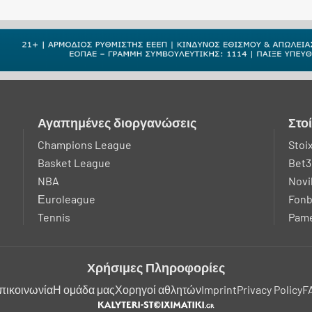
Αγαπημένες διοργανώσεις
Στο
Champions League
Stoi
Basket League
Bet3
NBA
Novi
Εuroleague
Fonb
Tennis
Pame
Χρήσιμες Πληροφορίες
πικοινωνία
Η ομάδα μας
Χορηγοί αθλητών
Imprint
Privacy Policy
F