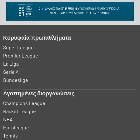
Κορυφαία πρωταθλήματα
Super League
Premier League
La Liga
Serie A
Bundesliga
Αγαπημένες διοργανώσεις
Champions League
Basket League
NBA
Εuroleague
Tennis