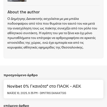
About the author
Ο Δημήτρης Δανακτσής ασχολείται με μια μπάλα
ποδοσφαίρου από τότε που θυμάται τον εαυτό του και μετά
την ενασχόληση τους ως παίκτης συνεχίζει από τον ρόλο του
αθλητικού συντάκτη. Η αγάπη του για τα ξένα και όχι μόνο
πρωταθλήματα του επέτρεψε να αρθρογραφήσει σε αρκετές
ιστοσελίδες της χώρας, ενώ έχει εμπειρία και από τις
κορυφαίες αθλητικές εφημερίδες της Θεσσαλονίκης.
προηγούμενο άρθρο
Novibet 0% Γκανιότα* στο ΠΑΟΚ - ΑΕΚ
ΜΆΙΟΣ 10, 2025
,
9:35 PM
-
DIMITRIS DANAKTSIS
επόμενο άρθρο