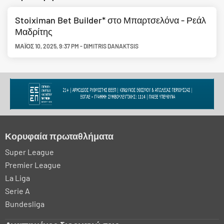
Stoiximan Bet Builder* στο Μπαρτσελόνα - Ρεάλ
Μαδρίτης
ΜΆΙΟΣ 10, 2025
,
9:37 PM
-
DIMITRIS DANAKTSIS
Κορυφαία πρωταθλήματα
Super League
Premier League
La Liga
Serie A
Bundesliga