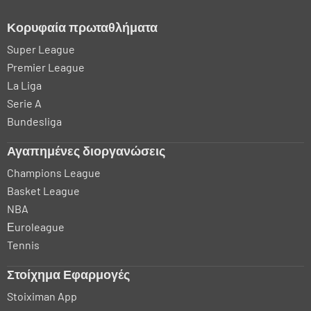
Κορυφαία πρωταθλήματα
Super League
Premier League
La Liga
Serie A
Bundesliga
Αγαπημένες διοργανώσεις
Champions League
Basket League
NBA
Εuroleague
Tennis
Στοίχημα Εφαρμογές
Stoiximan App