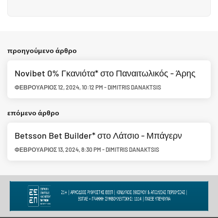
προηγούμενο άρθρο
Novibet 0% Γκανιότα* στο Παναιτωλικός - Άρης
ΦΕΒΡΟΥΆΡΙΟΣ 12, 2024
,
10:12 PM
-
DIMITRIS DANAKTSIS
επόμενο άρθρο
Betsson Bet Builder* στο Λάτσιο - Μπάγερν
ΦΕΒΡΟΥΆΡΙΟΣ 13, 2024
,
8:30 PM
-
DIMITRIS DANAKTSIS