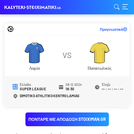
Προγνωστικά
VS
Λαμία
Παναιτωλικός
Ελλάδα
08.12.2024
Έληξε
SUPER LEAGUE
18:30
--
:
--
:
--
:
--
DIMOTIKO ATHLITIKO KENTRO LAMIAS
ΠΟΝΤΑΡΕ ΜΕ ΑΠΟΔΟΣΗ STOIXIMAN.GR