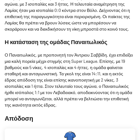
αγώνα, με 3 ισοπαλίες και 3 ήττες. Η τελευταία αναμέτρηση της
Λαμίας ήταν μια ισοπαλία 0:0 κόντρα στον Βόλο. Δείχνοντας ότι η
επιθετική της παραγωγικότητα είναι περιορισμένη. Οι παίκτες της
Λαμίας θα πρέπει να βρουν λύσεις ώστε να μπορέσουν να
σκοράρουν και να διεκδικήσουν τη νίκη μπροστά στο κοινό τους.
Η κατάσταση της ομάδας Παναιτωλικός
Ο Παναιτωλικός, με προπονητή τον Άντριου Σαββίδη, έχει επιδείξει
μια καλή πορεία μέχρι στιγμής στη Super League. Επίσης, με 19
βαθμούς και 5 νίκες, 4 ισοπαλίες και 4 ήττες, η ομάδα φαίνεται
σταθερή και ανταγωνιστική. Τα γκολ της είναι 14:11, και η εκτός
έδρας απόδοση της είναι επίσης ικανοποιητική με 2 νίκες, 3
ισοπαλίες και 1 ήττα. Στον τελευταίο τους αγώνα, ο Παναιτωλικός
ήρθε ισόπαλος 1:1 με τον Λεβαδειακό, αποδεικνύοντας ότι η ομάδα
μπορεί να ανταγωνίζεται, αλλά πρέπει να βελτιώσει την επιθετική
της ικανότητα εκτός έδρας.
Απόδοση