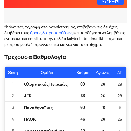
*Kάνοντας εγγραφή στο Newsletter μας, επιβεβαιώνεις ότι έχεις
διαβάσει τους
όρους & προϋποθέσεις
και αποδέχεσαι να λαμβάνεις
ενημερωτικά email από την σελίδα kalyteri-stoiximatiki.gr σχετικά
με προσφορές*, προγνωστικά και νέα για το στοίχημα.
Τρέχουσα Βαθμολογία
Θέση
Ομάδα
Βαθμοί
Αγώνες
ΔΤ
1
Ολυμπιακός Πειραιώς
60
26
29
2
AEK
53
26
28
3
Παναθηναϊκός
50
26
9
4
ΠΑΟΚ
46
26
25
5
Άρης Θεσσαλονίκης
42
26
3