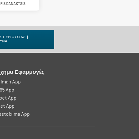
TRIS DANAKTSIS
ίχημα Εφαρμογές
ximan App
65 App
bet App
et App
stoixima App