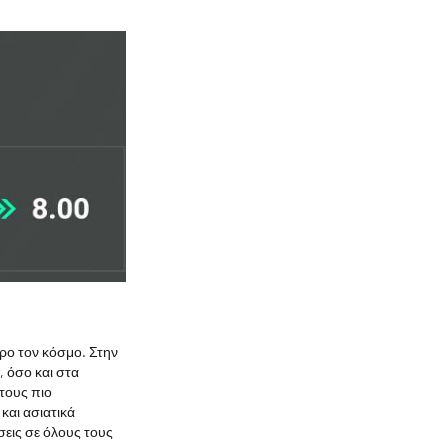
ηρο τον κόσμο. Στην
, όσο και στα
τους πιο
και ασιατικά
σεις σε όλους τους