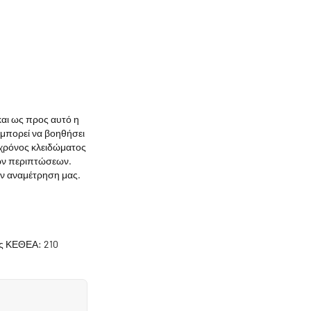
 και ως προς αυτό η
 μπορεί να βοηθήσει
ο χρόνος κλειδώματος
των περιπτώσεων.
ν αναμέτρηση μας.
ας ΚΕΘΕΑ: 210