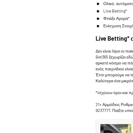
Ολικό, αυτόματο
Live Betting*
Φτιάξε Αγορά*
Ενίσχυση Στοιχ
Live Betting*
Δεν είναι λίγοι οι π
Bet365 ξεχωρίζει εδ
αρκετό κόσμο να πάρε
ενός παιχνιδιού είν
Έτσι μπορούμε να π
Καλύτερα ένα μικρό
*Iσχύουν όροι και π
21+ Αρμόδιος Ρυθμι
9237777, Παίξτε υπ