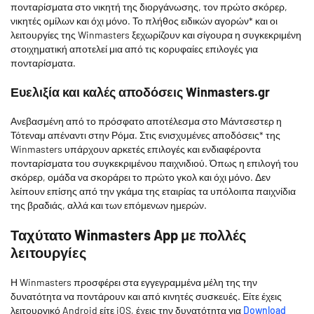
πονταρίσματα στο νικητή της διοργάνωσης, τον πρώτο σκόρερ,
νικητές ομίλων και όχι μόνο. Το πλήθος ειδικών αγορών* και οι
λειτουργίες της Winmasters ξεχωρίζουν και σίγουρα η συγκεκριμένη
στοιχηματική αποτελεί μια από τις κορυφαίες επιλογές για
πονταρίσματα.
Ευελιξία και καλές αποδόσεις Winmasters.gr
Ανεβασμένη από το πρόσφατο αποτέλεσμα στο Μάντσεστερ η
Τότεναμ απέναντι στην Ρόμα. Στις ενισχυμένες αποδόσεις* της
Winmasters υπάρχουν αρκετές επιλογές και ενδιαφέροντα
πονταρίσματα του συγκεκριμένου παιχνιδιού. Όπως η επιλογή του
σκόρερ, ομάδα να σκοράρει το πρώτο γκολ και όχι μόνο. Δεν
λείπουν επίσης από την γκάμα της εταιρίας τα υπόλοιπα παιχνίδια
της βραδιάς, αλλά και των επόμενων ημερών.
Ταχύτατο Winmasters App με πολλές
λειτουργίες
Η Winmasters προσφέρει στα εγγεγραμμένα μέλη της την
δυνατότητα να ποντάρουν και από κινητές συσκευές. Είτε έχεις
λειτουργικό Android είτε iOS, έχεις την δυνατότητα για
Download