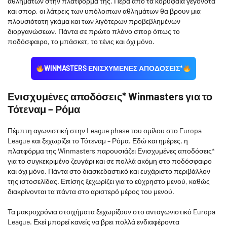
αθλημάτων στην πλατφόρμα της. Πέρα από τα κορυφαία γεγονότα
και σπορ, οι λάτρεις των υπόλοιπων αθλημάτων θα βρουν μια
πλουσιότατη γκάμα και των λιγότερων προβεβλημένων
διοργανώσεων. Πάντα σε πρώτο πλάνο σπορ όπως το
ποδόσφαιρο, το μπάσκετ, το τένις και όχι μόνο.
WINMASTERS ΕΝΙΣΧΥΜΕΝΕΣ ΑΠΟΔΟΣΕΙΣ*
Ενισχυμένες αποδόσεις* Winmasters για το
Τότεναμ – Ρόμα
Πέμπτη αγωνιστική στην League phase του ομίλου στο Europa
League και ξεχωρίζει το Τότεναμ – Ρόμα. Εδώ και ημέρες, η
πλατφόρμα της Winmasters παρουσιάζει Ενισχυμένες αποδόσεις*
για το συγκεκριμένο ζευγάρι και σε πολλά ακόμη στο ποδόσφαιρο
και όχι μόνο. Πάντα στο διασκεδαστικό και ευχάριστο περιβάλλον
της ιστοσελίδας. Επίσης ξεχωρίζει για το εύχρηστο μενού, καθώς
διακρίνονται τα πάντα στο αριστερό μέρος του μενού.
Τα μακροχρόνια στοιχήματα ξεχωρίζουν στο ανταγωνιστικό Europa
League. Εκεί μπορεί κανείς να βρει πολλά ενδιαφέροντα