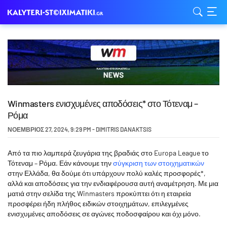
Winmasters ενισχυμένες αποδόσεις* στο Τότεναμ –
Ρόμα
ΝΟΈΜΒΡΙΟΣ 27, 2024
,
9:29 PM
-
DIMITRIS DANAKTSIS
Από τα πιο λαμπερά ζευγάρια της βραδιάς στο Europa League το
Τότεναμ – Ρόμα. Εάν κάνουμε την
σύγκριση των στοιχηματικών
στην Ελλάδα, θα δούμε ότι υπάρχουν πολύ καλές προσφορές*,
αλλά και αποδόσεις για την ενδιαφέρουσα αυτή αναμέτρηση. Με μια
ματιά στην σελίδα της Winmasters προκύπτει ότι η εταιρεία
προσφέρει ήδη πλήθος ειδικών στοιχημάτων, επιλεγμένες
ενισχυμένες αποδόσεις σε αγώνες ποδοσφαίρου και όχι μόνο.