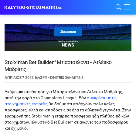
Stoiximan Bet Builder* Μπαρτσελόνα – Ατλέτικο
Μαδρίτης
ΑΠΡΊΛΙΟΣ 7, 2026
,
9:43 PM
-
DIMITRIS DANAKTSIS
Ακόμη μια συνάντηση για Μπαρτσελόνα και Ατλέτικο Μαδρίτης,
αυτή την φορά στο Champions League. Εάν
συγκρίνουμε τις
στοιχηματικές εταιρείες
θα δούμε ότι υπάρχουν πολύ καλές
προσφορές, αλλά και αποδόσεις σε όλα τα αθλητικά γεγονότα. Στην
εφαρμογή της Stoiximan η εταιρεία προσφέρει ήδη πλήθος ειδικών
στοιχημάτων, ελκυστικό Bet Builder* σε αγώνες του ποδοσφαίρου
και όχι μόνο.