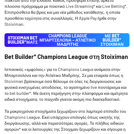
παικτών από την Ελλάδα, καθώς προσφέρει επίσης αρκετά
πλούσιο πρόγραμμα με ποιοτικό Live Streaming* και Live Betting*.
Επιπρόσθετα θα βρεις και μια νέα μέθοδος κατάθεσης, η οποία
προσθέτει ταχύτητα στις συναλλαγές. Η Apple Pay ήρθε στην
Stoiximan.
CHAMPIONS LEAGUE
ΜΕ BET
STOIXIMAN BET
ΜΠΑΡΤΣΕΛΟΝΑ – ΑΤΛΕΤΙΚΟ
BUILDER*
BUILDER*ΜΑΤΣ
ΜΑΔΡΙΤΗΣ
ΣΤΟΙΧΙΜΑΝ
Bet Builder* Champions League στη Stoiximan
Ισπανικός «εμφύλιος» για το Champions League ανάμεσα στην
Μπαρτσελόνα και την Ατλέτικο Μαδρίτης. Σε μια εταιρεία όπως η
Stoiximan βρίσκουμε όσα θέλουμε σε όλες τις διοργανώσεις και
φυσικά ενισχυμένες αποδόσεις, το αγαπημένο live ποντάρισμα και
το bet builder*. Με άνετη περιήγηση στην πλατφόρμα και αμέτρητα
ειδικά στοιχήματα, το παιχνίδι γίνεται ακόμη πιο διασκεδαστικό.
Τα μακροχρόνια στοιχήματα ξεχωρίζουν στο λαμπερό επίπεδο του
Champions League. Εκεί υπάρχουν επιλογές όπως νικητής της
διοργάνωσης, αλλά και περισσότερες αγορές. Το πλήθος ειδικών
αγορών* και οι λειτουργίες της Στοιχιμαν ξεχωρίζουν και σίγουρα η