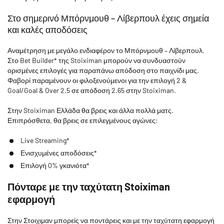
Στο σημερινό Μπόρνμουθ – Λίβερπουλ έχεις σημεία
και καλές αποδόσεις
Αναμέτρηση με μεγάλο ενδιαφέρον το Μπόρνμουθ – Λίβερπουλ.
Στο Bet Builder* της Stoiximan μπορούν να συνδυαστούν
ορισμένες επιλογές για παραπάνω απόδοση στο παιχνίδι μας.
Φαβορί παραμένουν οι φιλοξενούμενοι για την επιλογή 2 &
Goal/Goal & Over 2.5 σε απόδοση 2.65 στην Stoiximan.
Στην Stoiximan Ελλάδα θα βρεις και άλλα πολλά ματς.
Επιπρόσθετα, θα βρεις σε επιλεγμένους αγώνες:
Live Streaming*
Ενισχυμένες αποδόσεις*
Επιλογή 0% γκανιότα*
Πόνταρε με την ταχύτατη Stoiximan
εφαρμογή
Στην Στοιχιμαν μπορείς να ποντάρεις και με την ταχύτατη εφαρμογή