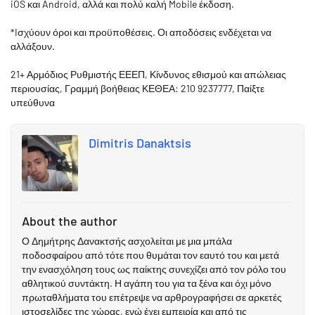
iOS και Android, αλλά και πολύ καλή Mobile έκδοση.
*Iσχύουν όροι και προϋποθέσεις. Οι αποδόσεις ενδέχεται να
αλλάξουν.
21+ Αρμόδιος Ρυθμιστής ΕΕΕΠ, Κίνδυνος εθισμού και απώλειας
περιουσίας, Γραμμή βοήθειας ΚΕΘΕΑ: 210 9237777, Παίξτε
υπεύθυνα
Dimitris Danaktsis
About the author
Ο Δημήτρης Δανακτσής ασχολείται με μια μπάλα
ποδοσφαίρου από τότε που θυμάται τον εαυτό του και μετά
την ενασχόληση τους ως παίκτης συνεχίζει από τον ρόλο του
αθλητικού συντάκτη. Η αγάπη του για τα ξένα και όχι μόνο
πρωταθλήματα του επέτρεψε να αρθρογραφήσει σε αρκετές
ιστοσελίδες της χώρας, ενώ έχει εμπειρία και από τις