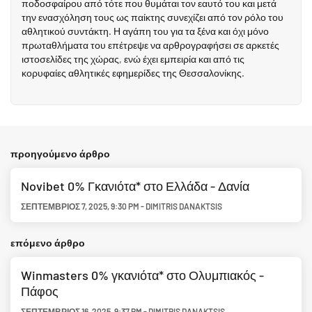
ποδοσφαίρου από τότε που θυμάται τον εαυτό του και μετά
την ενασχόληση τους ως παίκτης συνεχίζει από τον ρόλο του
αθλητικού συντάκτη. Η αγάπη του για τα ξένα και όχι μόνο
πρωταθλήματα του επέτρεψε να αρθρογραφήσει σε αρκετές
ιστοσελίδες της χώρας, ενώ έχει εμπειρία και από τις
κορυφαίες αθλητικές εφημερίδες της Θεσσαλονίκης.
προηγούμενο άρθρο
Novibet 0% Γκανιότα* στο Ελλάδα - Δανία
ΣΕΠΤΈΜΒΡΙΟΣ 7, 2025
,
9:30 PM
-
DIMITRIS DANAKTSIS
επόμενο άρθρο
Winmasters 0% γκανιότα* στο Ολυμπιακός -
Πάφος
ΣΕΠΤΈΜΒΡΙΟΣ 16, 2025
,
9:37 PM
-
DIMITRIS DANAKTSIS