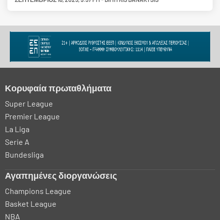
Κορυφαία πρωταθλήματα
Super League
Premier League
La Liga
Serie A
Bundesliga
Αγαπημένες διοργανώσεις
Champions League
Basket League
NBA