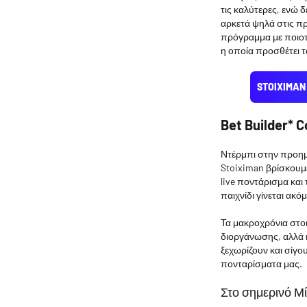
τις καλύτερες, ενώ 
αρκετά ψηλά στις π
πρόγραμμα με ποιοτι
η οποία προσθέτει τ
STOIXIMAN
Bet Builder* C
Ντέρμπι στην προημι
Stoiximan βρίσκουμε
live ποντάρισμα και
παιχνίδι γίνεται ακό
Τα μακροχρόνια στοι
διοργάνωσης, αλλά κ
ξεχωρίζουν και σίγο
πονταρίσματα μας.
Στο σημερινό Μί