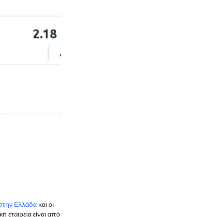
 στην Ελλάδα
και οι
ή εταιρεία είναι από