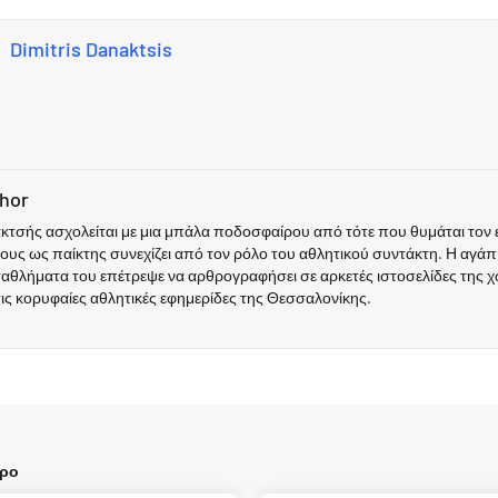
Dimitris Danaktsis
thor
τσής ασχολείται με μια μπάλα ποδοσφαίρου από τότε που θυμάται τον ε
ους ως παίκτης συνεχίζει από τον ρόλο του αθλητικού συντάκτη. Η αγάπη
ταθλήματα του επέτρεψε να αρθρογραφήσει σε αρκετές ιστοσελίδες της χ
τις κορυφαίες αθλητικές εφημερίδες της Θεσσαλονίκης.
θρο