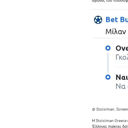
αγώνες του ποδοσφα
@ Stoiximan, Scree
Η Stoiximan Greece
Έλληνες παίκτες δεί