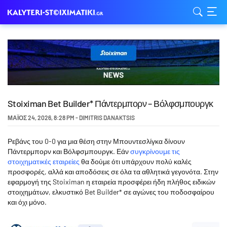
Stoiximan Bet Builder* Πάντερμπορν – Βόλφσμπουργκ
ΜΆΙΟΣ 24, 2026
,
8:28 PM
-
DIMITRIS DANAKTSIS
Ρεβάνς του 0-0 για μια θέση στην Μπουντεσλίγκα δίνουν
Πάντερμπορν και Βόλφσμπουργκ. Εάν
συγκρίνουμε τις
στοιχηματικές εταιρείες
θα δούμε ότι υπάρχουν πολύ καλές
προσφορές, αλλά και αποδόσεις σε όλα τα αθλητικά γεγονότα. Στην
εφαρμογή της Stoiximan η εταιρεία προσφέρει ήδη πλήθος ειδικών
στοιχημάτων, ελκυστικό Bet Builder* σε αγώνες του ποδοσφαίρου
και όχι μόνο.