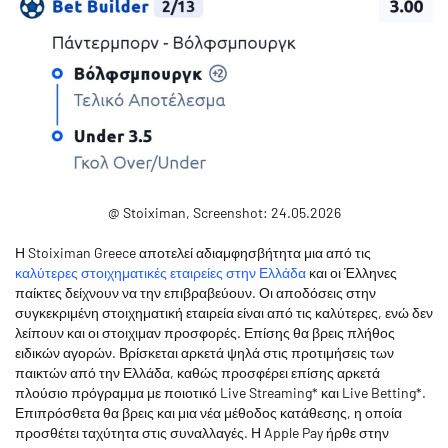
@ Stoiximan, Screenshot: 24.05.2026
Η Stoiximan Greece αποτελεί αδιαμφησβήτητα μια από τις
καλύτερες στοιχηματικές εταιρείες στην Ελλάδα
και οι Έλληνες
παίκτες δείχνουν να την επιβραβεύουν. Οι αποδόσεις στην
συγκεκριμένη στοιχηματική εταιρεία είναι από τις καλύτερες, ενώ δεν
λείπουν και οι στοιχιμαν προσφορές. Επίσης θα βρεις πλήθος
ειδικών αγορών. Βρίσκεται αρκετά ψηλά στις προτιμήσεις των
παικτών από την Ελλάδα, καθώς προσφέρει επίσης αρκετά
πλούσιο πρόγραμμα με ποιοτικό Live Streaming* και Live Betting*.
Επιπρόσθετα θα βρεις και μια νέα μέθοδος κατάθεσης, η οποία
προσθέτει ταχύτητα στις συναλλαγές. Η Apple Pay ήρθε στην