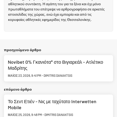
αθλητικού συντάκτη. Η αγάπη του για τα ξένα και όχι μόνο
πρωταθλήματα του επέτρεψε να αρθρογραφήσει σε αρκετές
ιστοσελίδες της χώρας, ενώ έχει εμπειρία και από τις
κορυφαίες αθλητικές εφημερίδες της Θεσσαλονίκης.
προηγούμενο άρθρο
Novibet 0% Γκανιότα* στο Βιγιαρεάλ - Ατλέτικο
Μαδρίτης
ΜΆΙΟΣ 23, 2026
,
9:41 PM
-
DIMITRIS DANAKTSIS
επόμενο άρθρο
Το Σεντ Ετιέν - Νις με ταχύτατο Interwetten
Mobile
ΜΆΙΟΣ 25, 2026
,
9:48 PM
-
DIMITRIS DANAKTSIS