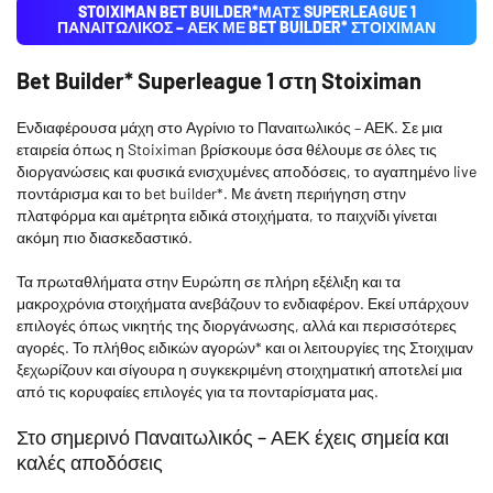
STOIXIMAN BET BUILDER*ΜΑΤΣ SUPERLEAGUE 1
ΠΑΝΑΙΤΩΛΙΚΟΣ – ΑΕΚ ΜΕ BET BUILDER* ΣΤΟΙΧΙΜΑΝ
Bet Builder* Superleague 1 στη Stoiximan
Ενδιαφέρουσα μάχη στο Αγρίνιο το Παναιτωλικός – ΑΕΚ. Σε μια
εταιρεία όπως η Stoiximan βρίσκουμε όσα θέλουμε σε όλες τις
διοργανώσεις και φυσικά ενισχυμένες αποδόσεις, το αγαπημένο live
ποντάρισμα και το bet builder*. Με άνετη περιήγηση στην
πλατφόρμα και αμέτρητα ειδικά στοιχήματα, το παιχνίδι γίνεται
ακόμη πιο διασκεδαστικό.
Τα πρωταθλήματα στην Ευρώπη σε πλήρη εξέλιξη και τα
μακροχρόνια στοιχήματα ανεβάζουν το ενδιαφέρον. Εκεί υπάρχουν
επιλογές όπως νικητής της διοργάνωσης, αλλά και περισσότερες
αγορές. Το πλήθος ειδικών αγορών* και οι λειτουργίες της Στοιχιμαν
ξεχωρίζουν και σίγουρα η συγκεκριμένη στοιχηματική αποτελεί μια
από τις κορυφαίες επιλογές για τα πονταρίσματα μας.
Στο σημερινό Παναιτωλικός – ΑΕΚ έχεις σημεία και
καλές αποδόσεις