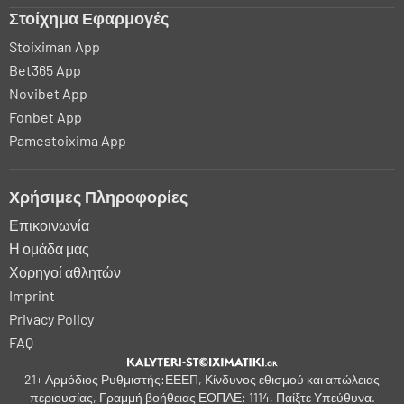
Στοίχημα Εφαρμογές
Stoiximan App
Bet365 App
Novibet App
Fonbet App
Pamestoixima App
Χρήσιμες Πληροφορίες
Επικοινωνία
Η ομάδα μας
Χορηγοί αθλητών
Imprint
Privacy Policy
FAQ
21+ Αρμόδιος Ρυθμιστής:ΕΕΕΠ, Κίνδυνος εθισμού και απώλειας
περιουσίας, Γραμμή βοήθειας ΕΟΠΑΕ: 1114, Παίξτε Υπεύθυνα.