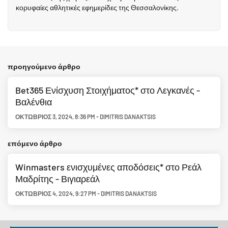
κορυφαίες αθλητικές εφημερίδες της Θεσσαλονίκης.
προηγούμενο άρθρο
Bet365 Ενίσχυση Στοιχήματος* στο Λεγκανές -
Βαλένθια
ΟΚΤΏΒΡΙΟΣ 3, 2024
,
8:36 PM
-
DIMITRIS DANAKTSIS
επόμενο άρθρο
Winmasters ενισχυμένες αποδόσεις* στο Ρεάλ
Μαδρίτης - Βιγιαρεάλ
ΟΚΤΏΒΡΙΟΣ 4, 2024
,
9:27 PM
-
DIMITRIS DANAKTSIS