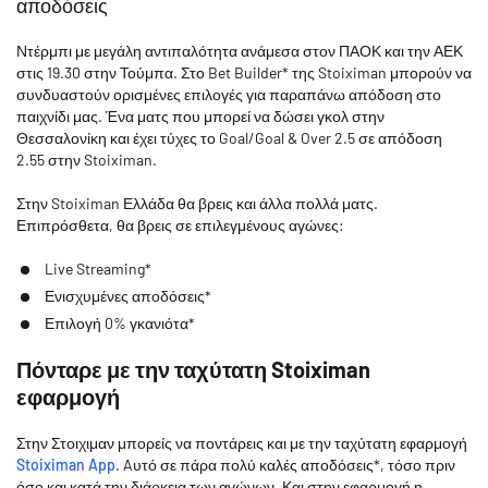
αποδόσεις
Ντέρμπι με μεγάλη αντιπαλότητα ανάμεσα στον ΠΑΟΚ και την ΑΕΚ
στις 19.30 στην Τούμπα. Στο Bet Builder* της Stoiximan μπορούν να
συνδυαστούν ορισμένες επιλογές για παραπάνω απόδοση στο
παιχνίδι μας. Ένα ματς που μπορεί να δώσει γκολ στην
Θεσσαλονίκη και έχει τύχες το Goal/Goal & Over 2.5 σε απόδοση
2.55 στην Stoiximan.
Στην Stoiximan Ελλάδα θα βρεις και άλλα πολλά ματς.
Επιπρόσθετα, θα βρεις σε επιλεγμένους αγώνες:
Live Streaming*
Ενισχυμένες αποδόσεις*
Επιλογή 0% γκανιότα*
Πόνταρε με την ταχύτατη Stoiximan
εφαρμογή
Στην Στοιχιμαν μπορείς να ποντάρεις και με την ταχύτατη εφαρμογή
Stoiximan App
. Aυτό σε πάρα πολύ καλές αποδόσεις*, τόσο πριν
όσο και κατά την διάρκεια των αγώνων. Και στην εφαρμογή η