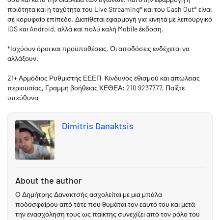
ποιότητα και η ταχύτητα του Live Streaming* και του Cash Out* είναι
σε κορυφαίο επίπεδο. Διατίθεται εφαρμογή για κινητά με λειτουργικό
iOS και Android, αλλά και πολύ καλή Mobile έκδοση.
*Iσχύουν όροι και προϋποθέσεις. Οι αποδόσεις ενδέχεται να
αλλάξουν.
21+ Αρμόδιος Ρυθμιστής ΕΕΕΠ, Κίνδυνος εθισμού και απώλειας
περιουσίας, Γραμμή βοήθειας ΚΕΘΕΑ: 210 9237777, Παίξτε
υπεύθυνα
Dimitris Danaktsis
About the author
Ο Δημήτρης Δανακτσής ασχολείται με μια μπάλα
ποδοσφαίρου από τότε που θυμάται τον εαυτό του και μετά
την ενασχόληση τους ως παίκτης συνεχίζει από τον ρόλο του