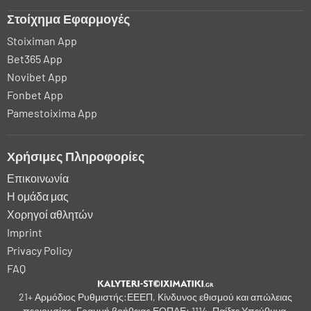
Στοίχημα Εφαρμογές
Stoiximan App
Bet365 App
Novibet App
Fonbet App
Pamestoixima App
Χρήσιμες Πληροφορίες
Επικοινωνία
Η ομάδα μας
Χορηγοί αθλητών
Imprint
Privacy Policy
FAQ
21+ Αρμόδιος Ρυθμιστής:ΕΕΕΠ, Κίνδυνος εθισμού και απώλειας
περιουσίας, Γραμμή βοήθειας ΕΟΠΑΕ: 1114, Παίξτε Υπεύθυνα.