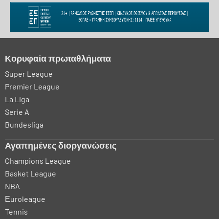
Κορυφαία πρωταθλήματα
Super League
Premier League
La Liga
Serie A
Bundesliga
Αγαπημένες διοργανώσεις
Champions League
Basket League
NBA
Εuroleague
Tennis