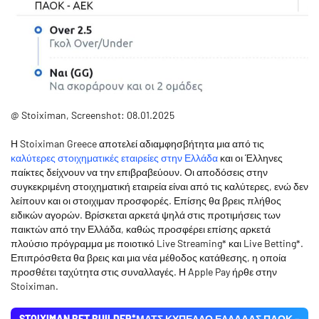
@ Stoiximan, Screenshot: 08.01.2025
Η Stoiximan Greece αποτελεί αδιαμφησβήτητα μια από τις
καλύτερες στοιχηματικές εταιρείες στην Ελλάδα
και οι Έλληνες
παίκτες δείχνουν να την επιβραβεύουν. Οι αποδόσεις στην
συγκεκριμένη στοιχηματική εταιρεία είναι από τις καλύτερες, ενώ δεν
λείπουν και οι στοιχιμαν προσφορές. Επίσης θα βρεις πλήθος
ειδικών αγορών. Βρίσκεται αρκετά ψηλά στις προτιμήσεις των
παικτών από την Ελλάδα, καθώς προσφέρει επίσης αρκετά
πλούσιο πρόγραμμα με ποιοτικό Live Streaming* και Live Betting*.
Επιπρόσθετα θα βρεις και μια νέα μέθοδος κατάθεσης, η οποία
προσθέτει ταχύτητα στις συναλλαγές. Η Apple Pay ήρθε στην
Stoiximan.
STOIXIMAN BET BUILDER*ΜΑΤΣ ΚΥΠΕΛΛΟ ΕΛΛΑΔΑΣ ΠΑΟΚ –