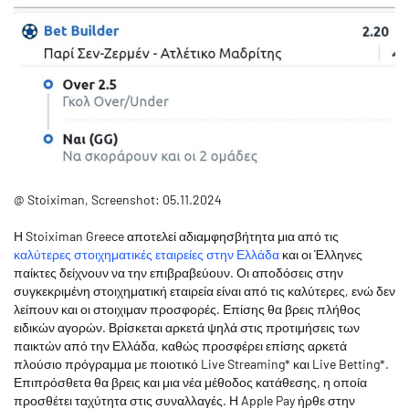
@ Stoiximan, Screenshot: 05.11.2024
Η Stoiximan Greece αποτελεί αδιαμφησβήτητα μια από τις
καλύτερες στοιχηματικές εταιρείες στην Ελλάδα
και οι Έλληνες
παίκτες δείχνουν να την επιβραβεύουν. Οι αποδόσεις στην
συγκεκριμένη στοιχηματική εταιρεία είναι από τις καλύτερες, ενώ δεν
λείπουν και οι στοιχιμαν προσφορές. Επίσης θα βρεις πλήθος
ειδικών αγορών. Βρίσκεται αρκετά ψηλά στις προτιμήσεις των
παικτών από την Ελλάδα, καθώς προσφέρει επίσης αρκετά
πλούσιο πρόγραμμα με ποιοτικό Live Streaming* και Live Betting*.
Επιπρόσθετα θα βρεις και μια νέα μέθοδος κατάθεσης, η οποία
προσθέτει ταχύτητα στις συναλλαγές. Η Apple Pay ήρθε στην