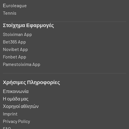
Εuroleague
Tennis
Στοίχημα Εφαρμογές
Stoiximan App
Bet365 App
Novibet App
Fonbet App
Pamestoixima App
Χρήσιμες Πληροφορίες
Επικοινωνία
Η ομάδα μας
Χορηγοί αθλητών
Imprint
Privacy Policy
FAQ