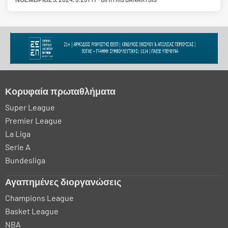
Κορυφαία πρωταθλήματα
Super League
Premier League
La Liga
Serie A
Bundesliga
Αγαπημένες διοργανώσεις
Champions League
Basket League
NBA