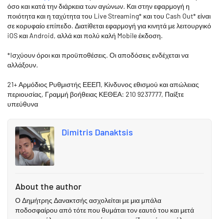
όσο και κατά την διάρκεια των αγώνων. Και στην εφαρμογή η
ποιότητα και η ταχύτητα του Live Streaming* και του Cash Out* είναι
σε κορυφαίο επίπεδο. Διατίθεται εφαρμογή για κινητά με λειτουργικό
iOS και Android, αλλά και πολύ καλή Mobile έκδοση.
*Iσχύουν όροι και προϋποθέσεις. Οι αποδόσεις ενδέχεται να
αλλάξουν.
21+ Αρμόδιος Ρυθμιστής ΕΕΕΠ, Κίνδυνος εθισμού και απώλειας
περιουσίας, Γραμμή βοήθειας ΚΕΘΕΑ: 210 9237777, Παίξτε
υπεύθυνα
Dimitris Danaktsis
About the author
Ο Δημήτρης Δανακτσής ασχολείται με μια μπάλα
ποδοσφαίρου από τότε που θυμάται τον εαυτό του και μετά