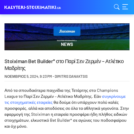
Stoiximan Bet Builder* στο Παρί Σεν Ζερμέν – Ατλέτικο
Μαδρίτης
ΝΟΈΜΒΡΙΟΣ 5, 2024
,
9:23 PM
-
DIMITRIS DANAKTSIS
Από τα σπουδαιότερα παιχνίδια της Τετάρτης στο Champions
League το Παρί Σεν Ζερμέν – Ατλέτικο Μαδρίτης. Εάν
συγκρίνουμε
τις στοιχηματικές εταιρείες
θα δούμε ότι υπάρχουν πολύ καλές
προσφορές, αλλά και αποδόσεις σε όλα τα αθλητικά γεγονότα. Στην
εφαρμογή της Stoiximan η εταιρεία προσφέρει ήδη πλήθος ειδικών
στοιχημάτων, ελκυστικό Bet Builder* σε αγώνες του ποδοσφαίρου
και όχι μόνο.