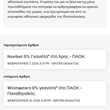
αθλητικού συντάκτη. Η αγάπη του για τα ξένα και όχι μόνο
πρωταθλήματα του επέτρεψε να αρθρογραφήσει σε αρκετές
ιστοσελίδες της χώρας, ενώ έχει εμπειρία και από τις
κορυφαίες αθλητικές εφημερίδες της Θεσσαλονίκης.
προηγούμενο άρθρο
Novibet 0% Γκανιότα* στο Άρης - ΠΑΟΚ
ΦΕΒΡΟΥΆΡΙΟΣ 7, 2026
,
9:37 PM
-
DIMITRIS DANAKTSIS
επόμενο άρθρο
Winmasters 0% γκανιότα* στο ΠΑΟΚ -
Παναθηναϊκός
ΦΕΒΡΟΥΆΡΙΟΣ 10, 2026
,
9:36 PM
-
DIMITRIS DANAKTSIS