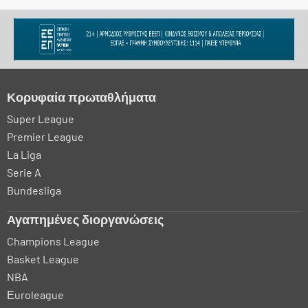
Κορυφαία πρωταθλήματα
Super League
Premier League
La Liga
Serie A
Bundesliga
Αγαπημένες διοργανώσεις
Champions League
Basket League
NBA
Εuroleague