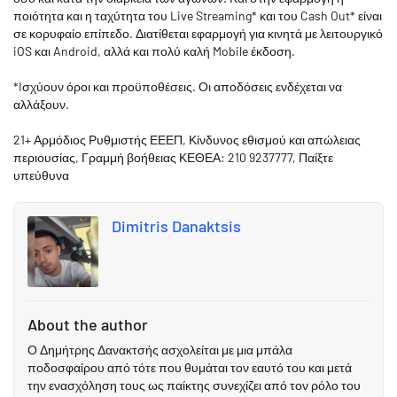
ποιότητα και η ταχύτητα του Live Streaming* και του Cash Out* είναι
σε κορυφαίο επίπεδο. Διατίθεται εφαρμογή για κινητά με λειτουργικό
iOS και Android, αλλά και πολύ καλή Mobile έκδοση.
*Iσχύουν όροι και προϋποθέσεις. Οι αποδόσεις ενδέχεται να
αλλάξουν.
21+ Αρμόδιος Ρυθμιστής ΕΕΕΠ, Κίνδυνος εθισμού και απώλειας
περιουσίας, Γραμμή βοήθειας ΚΕΘΕΑ: 210 9237777, Παίξτε
υπεύθυνα
Dimitris Danaktsis
About the author
Ο Δημήτρης Δανακτσής ασχολείται με μια μπάλα
ποδοσφαίρου από τότε που θυμάται τον εαυτό του και μετά
την ενασχόληση τους ως παίκτης συνεχίζει από τον ρόλο του