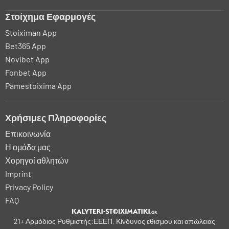
Στοίχημα Εφαρμογές
Stoiximan App
Bet365 App
Novibet App
Fonbet App
Pamestoixima App
Χρήσιμες Πληροφορίες
Επικοινωνία
Η ομάδα μας
Χορηγοί αθλητών
Imprint
Privacy Policy
FAQ
21+ Αρμόδιος Ρυθμιστής:ΕΕΕΠ, Κίνδυνος εθισμού και απώλειας