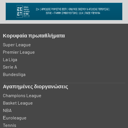
Κορυφαία πρωταθλήματα
Super League
Premier League
La Liga
Serie A
Bundesliga
Αγαπημένες διοργανώσεις
Champions League
Basket League
NBA
Εuroleague
Tennis