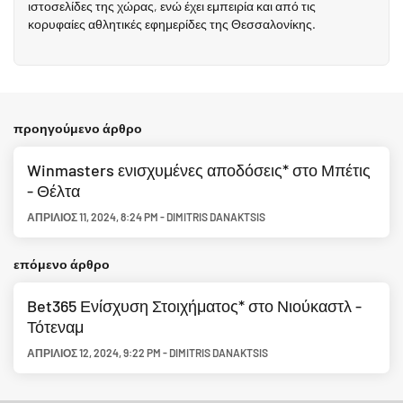
ιστοσελίδες της χώρας, ενώ έχει εμπειρία και από τις
κορυφαίες αθλητικές εφημερίδες της Θεσσαλονίκης.
προηγούμενο άρθρο
Winmasters ενισχυμένες αποδόσεις* στο Μπέτις
- Θέλτα
ΑΠΡΊΛΙΟΣ 11, 2024
,
8:24 PM
-
DIMITRIS DANAKTSIS
επόμενο άρθρο
Bet365 Ενίσχυση Στοιχήματος* στο Νιούκαστλ -
Τότεναμ
ΑΠΡΊΛΙΟΣ 12, 2024
,
9:22 PM
-
DIMITRIS DANAKTSIS