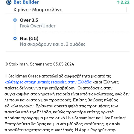
© Stoiximan, Screenshot: 03.05.2024
Η Stoiximan Greece αποτελεί αδιαμφησβήτητα μια από τις
καλύτερες στοιχηματικές εταιρείες στην Ελλάδα
και οι Έλληνες
παίκτες δείχνουν να την επιβραβεύουν. Οι αποδόσεις στην
συγκεκριμένη στοιχηματική εταιρεία είναι από τις καλύτερες, ενώ δεν
λείπουν και οι στοιχιμαν προσφορές. Επίσης θα βρεις πλήθος
ειδικών αγορών. Βρίσκεται αρκετά ψηλά στις προτιμήσεις των
παικτών από την Ελλάδα, καθώς προσφέρει επίσης αρκετά
πλούσιο πρόγραμμα με ποιοτικό Live Streaming* και Live Betting*.
Επιπρόσθετα θα βρεις και μια νέα μέθοδος κατάθεσης, η οποία
προσθέτει ταχύτητα στις συναλλαγές. Η Apple Pay ήρθε στην