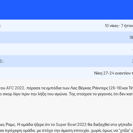
:
10 νίκες- 7 ήττ
1
C:
Νίκη 27-24 εναντίον 
του AFC 2022, πέρασε τα εμπόδια των Λας Βέγκας Ράιντερς (26-19) και Τένε
σκορ λίγο πριν την λήξη του αγώνα. Της στοίχισε το γεγονός ότι δεν κατ
ς Ραμς. Η ομάδα ήξερε ότι το Super Bowl 2022 θα διεξαχθεί στο γήπεδο τ
μια πρόχειρη ομάδα, με στόχο την άμεση επιτυχία, χωρίς όμως να “χτίζει”