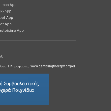
ximan App
65 App
bet App
et App
stoixima App
AQ
ύθυνα. Πληροφορίες:
www.gamblingtherapy.org/el