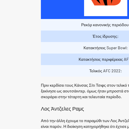
Ρεκόρ κανονικής περιόδου
Έτος ίδρυσης:
Κατακτήσεις Super Bowl:
Κατακτήσεις περιφέρειας AF
Τελικός AFC 2022:
Πριν κερδίσει τους Κάνσας Σίτι Τσιφς στον τελικό 
ξεκίνησε ως αουτσάιντερ, όμως ήταν μπροστά στο 
σκοράρει στην τέταρτη και τελευταία περίοδο.
Λος Άντζελες Ραμς
Από την άλλη έχουμε το παραμύθι των Λος Άντζελε
είναι παρόν. Η διοίκηση κατηγορήθηκε ότι έχτισε 