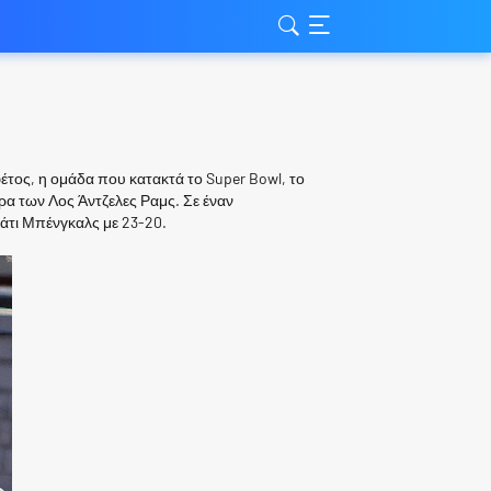
φέτος, η ομάδα που κατακτά το Super Bowl, το
δρα των Λος Άντζελες Ραμς. Σε έναν
άτι Μπένγκαλς με 23-20.