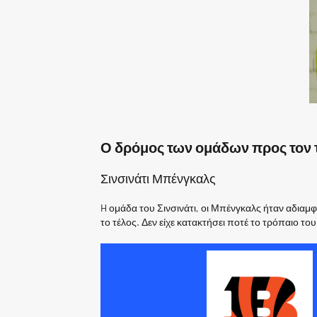
Ο δρόμος των ομάδων προς τον 
Σινσινάτι Μπένγκαλς
H ομάδα του Σινσινάτι, οι Μπένγκαλς ήταν αδιαμφ
το τέλος. Δεν είχε κατακτήσει ποτέ το τρόπαιο