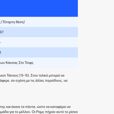
ες (Τέταρτη θέση)
967
–
3
των Κάνσας Σίτι Τσιφς
σι Τάιτανς (19-16). Στον τελικό μπορεί να
άφερε, σε σχέση με τις άλλες περιόδους, να
ης και έκανε τα πάντα, ώστε να καταφέρει να
 ομάδα για το μέλλον. Οι Ραμς πήραν αυτό το ρίσκο