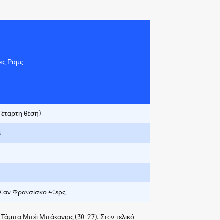
ες Ραμς
(Τέταρτη θέση)
6
 Σαν Φρανσίσκο 49ερς
ι Τάμπα Μπέι Μπάκανιρς (30-27). Στον τελικό