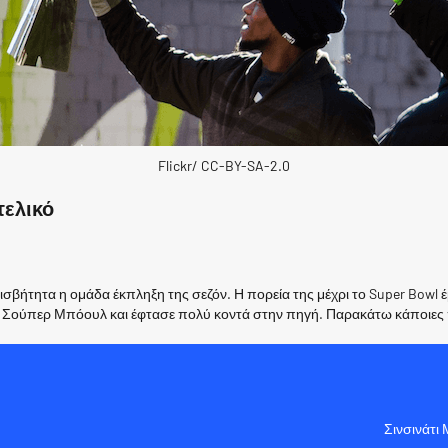
Flickr/ CC-BY-SA-2.0
τελικό
ισβήτητα η ομάδα έκπληξη της σεζόν. Η πορεία της μέχρι το Super Bowl έ
 του Σούπερ Μπόουλ και έφτασε πολύ κοντά στην πηγή. Παρακάτω κάποιε
Σινσινάτι