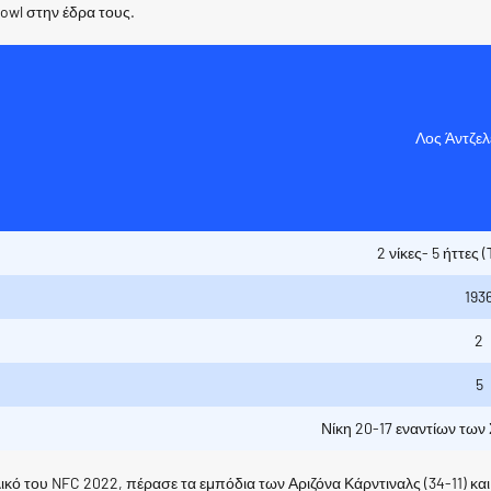
Bowl στην έδρα τους.
Λος Άντζελ
2 νίκες- 5 ήττες 
193
2
:
5
Νίκη 20-17 εναντίων των
ικό του NFC 2022, πέρασε τα εμπόδια των Αριζόνα Κάρντιναλς (34-11) κα