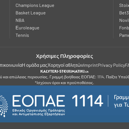
Champions League
Stoi
Basket League
Bet3
NBA
Novi
Εuroleague
Fonb
Tennis
Pame
Χρήσιμες Πληροφορίες
πικοινωνία
Η ομάδα μας
Χορηγοί αθλητών
Imprint
Privacy Policy
F
ύ και απώλειας περιουσίας, Γραμμή βοήθειας ΕΟΠΑΕ: 1114, Παίξτε Υπε
*Ισχύουν όροι και προϋποθέσεις.