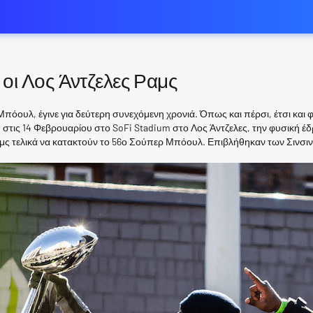
 οι Λος Άντζελες Ραμς
πόουλ, έγινε για δεύτερη συνεχόμενη χρονιά. Όπως και πέρσι, έτσι και 
η στις 14 Φεβρουαρίου στο SoFi Stadium στο Λος Άντζελες, την φυσική έ
ς τελικά να κατακτούν το 56ο Σούπερ Μπόουλ. Επιβλήθηκαν των Σινσιν