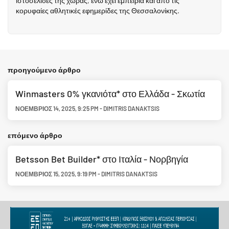
ιστοσελίδες της χώρας, ενώ έχει εμπειρία και από τις
κορυφαίες αθλητικές εφημερίδες της Θεσσαλονίκης.
προηγούμενο άρθρο
Winmasters 0% γκανιότα* στο Ελλάδα - Σκωτία
ΝΟΈΜΒΡΙΟΣ 14, 2025
,
9:25 PM
-
DIMITRIS DANAKTSIS
επόμενο άρθρο
Betsson Bet Builder* στο Ιταλία - Νορβηγία
ΝΟΈΜΒΡΙΟΣ 15, 2025
,
9:19 PM
-
DIMITRIS DANAKTSIS