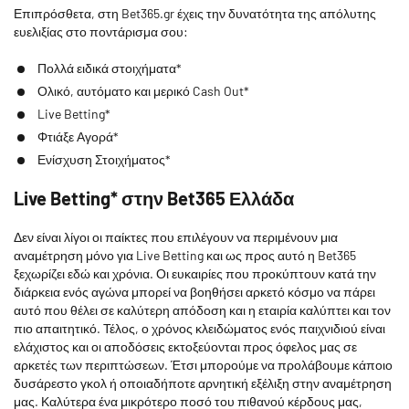
Επιπρόσθετα, στη Bet365.gr έχεις την δυνατότητα της απόλυτης
ευελιξίας στο ποντάρισμα σου:
Πολλά ειδικά στοιχήματα*
Ολικό, αυτόματο και μερικό Cash Out*
Live Betting*
Φτιάξε Αγορά*
Ενίσχυση Στοιχήματος*
Live Betting* στην Bet365 Ελλάδα
Δεν είναι λίγοι οι παίκτες που επιλέγουν να περιμένουν μια
αναμέτρηση μόνο για Live Betting και ως προς αυτό η Bet365
ξεχωρίζει εδώ και χρόνια. Οι ευκαιρίες που προκύπτουν κατά την
διάρκεια ενός αγώνα μπορεί να βοηθήσει αρκετό κόσμο να πάρει
αυτό που θέλει σε καλύτερη απόδοση και η εταιρία καλύπτει και τον
πιο απαιτητικό. Τέλος, ο χρόνος κλειδώματος ενός παιχνιδιού είναι
ελάχιστος και οι αποδόσεις εκτοξεύονται προς όφελος μας σε
αρκετές των περιπτώσεων. Έτσι μπορούμε να προλάβουμε κάποιο
δυσάρεστο γκολ ή οποιαδήποτε αρνητική εξέλιξη στην αναμέτρηση
μας. Καλύτερα ένα μικρότερο ποσό του πιθανού κέρδους μας,