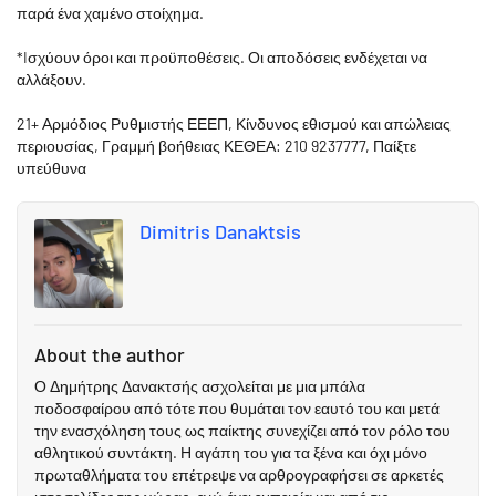
παρά ένα χαμένο στοίχημα.
*Iσχύουν όροι και προϋποθέσεις. Οι αποδόσεις ενδέχεται να
αλλάξουν.
21+ Αρμόδιος Ρυθμιστής ΕΕΕΠ, Κίνδυνος εθισμού και απώλειας
περιουσίας, Γραμμή βοήθειας ΚΕΘΕΑ: 210 9237777, Παίξτε
υπεύθυνα
Dimitris Danaktsis
About the author
Ο Δημήτρης Δανακτσής ασχολείται με μια μπάλα
ποδοσφαίρου από τότε που θυμάται τον εαυτό του και μετά
την ενασχόληση τους ως παίκτης συνεχίζει από τον ρόλο του
αθλητικού συντάκτη. Η αγάπη του για τα ξένα και όχι μόνο
πρωταθλήματα του επέτρεψε να αρθρογραφήσει σε αρκετές