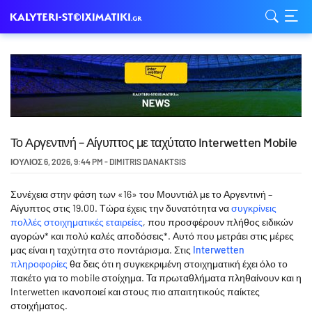
Το Αργεντινή – Αίγυπτος με ταχύτατο Interwetten Mobile
ΙΟΎΛΙΟΣ 6, 2026
,
9:44 PM
-
DIMITRIS DANAKTSIS
Συνέχεια στην φάση των «16» του Μουντιάλ με το Αργεντινή –
Αίγυπτος στις 19.00. Τώρα έχεις την δυνατότητα να
συγκρίνεις
πολλές στοιχηματικές εταιρείες
, που προσφέρουν πλήθος ειδικών
αγορών* και πολύ καλές αποδόσεις*. Αυτό που μετράει στις μέρες
μας είναι η ταχύτητα στο ποντάρισμα. Στις
Interwetten
πληροφορίες
θα δεις ότι η συγκεκριμένη στοιχηματική έχει όλο το
πακέτο για το mobile στοίχημα. Τα πρωταθλήματα πληθαίνουν και η
Interwetten ικανοποιεί και στους πιο απαιτητικούς παίκτες
στοιχήματος.