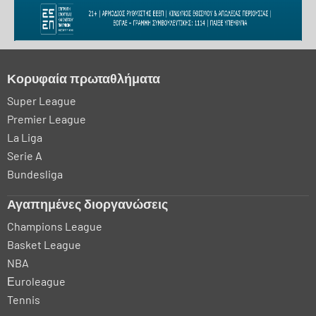
Κορυφαία πρωταθλήματα
Super League
Premier League
La Liga
Serie A
Bundesliga
Αγαπημένες διοργανώσεις
Champions League
Basket League
NBA
Εuroleague
Tennis