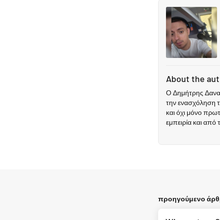
About the au
Ο Δημήτρης Δανακ
την ενασχόληση τ
και όχι μόνο πρω
εμπειρία και από 
προηγούμενο άρ