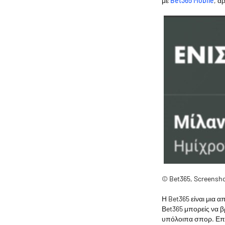
με
Bet365 Mobile
, α
© Bet365, Screensho
Η Bet365 είναι μια α
Βet365 μπορείς να β
υπόλοιπα σπορ. Επί