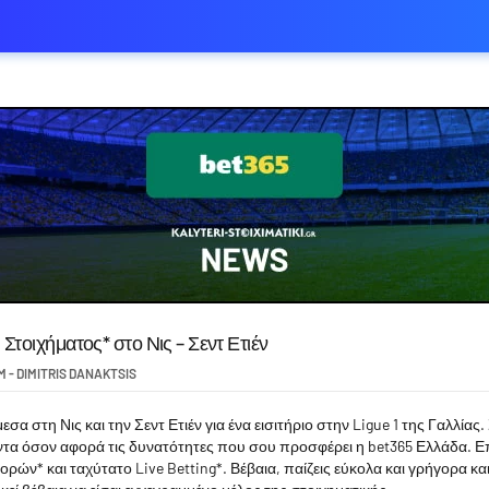
Στοιχήματος* στο Νις – Σεντ Ετιέν
M
-
DIMITRIS DANAKTSIS
σα στη Νις και την Σεντ Ετιέν για ένα εισιτήριο στην Ligue 1 της Γαλλίας.
ντα όσον αφορά τις δυνατότητες που σου προσφέρει η bet365 Ελλάδα. Ε
ρών* και ταχύτατο Live Betting*. Βέβαια, παίζεις εύκολα και γρήγορα κα