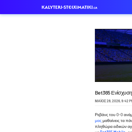
Bet365 Ενίσχυση 
ΜΆΙΟΣ 28, 2026
,
9:42 P
Ρεβάνς του 0-0 ανάμε
μας
μαθαίνεις τα πά
πληθώρα ειδικών αγο