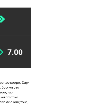
ηρο τον κόσμο. Στην
, όσο και στα
τους πιο
και ασιατικά
σεις σε όλους τους