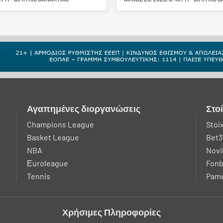
Αγαπημένες διοργανώσεις
Στο
Champions League
Stoi
Basket League
Bet3
NBA
Novi
Εuroleague
Fonb
Tennis
Pame
Χρήσιμες Πληροφορίες