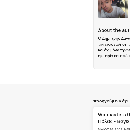
About the au
Ο Δημήτρης Δανακ
την ενασχόληση τ
και όχι μόνο πρω
εμπειρία και από 
προηγούμενο άρ
Winmasters 0
Πάλας - Βαγι
ΜΆΙΟΣ 26, 2026
,
9:3