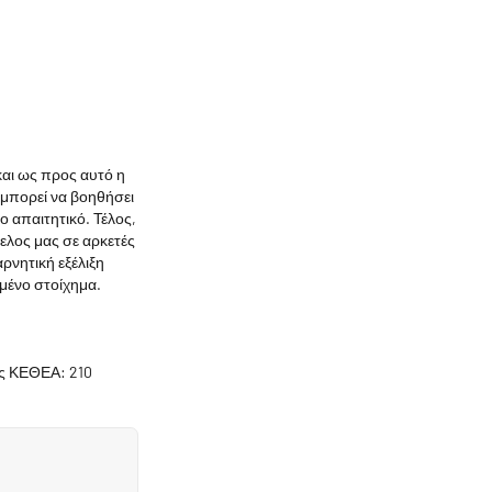
 και ως προς αυτό η
 μπορεί να βοηθήσει
ο απαιτητικό. Τέλος,
φελος μας σε αρκετές
νητική εξέλιξη
μένο στοίχημα.
ας ΚΕΘΕΑ: 210