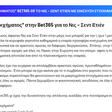
ΗΜΑΤΟΣ* BET365.GR ΤΟ ΝΙΣ – ΣΕΝΤ ΕΤΙΕΝ ΜΕ ΕΝΊΣΧΥΣΗ ΣΤΟΙΧΉΜ
χήματος* στην Bet365 για το Νις – Σεντ Ετιέν
ούς άφησαν Νις και Σεντ Ετιέν στην μάχη των μπαράζ για την Ligue 1 μετ
λα τα κορυφαία γεγονότα καθημερινά η εταιρία προσφέρει ενισχυμένη α
ικά και σε αρκετούς αγώνες σε διάφορες διοργανώσεις. Επίσης, στην B
σότερες αγορές για όλες τις Λίγκες στην Ευρώπη και τον κόσμο, αφού η πο
ματική αποτελεί ένα από τα πλεονεκτήματα της εταιρίας.
λος έχει την ευχέρεια να απολαμβάνει αρκετούς αγώνες πρωταθλημάτων
σμου. Έτσι μπορεί να έχει εικόνα για το τι συμβαίνει στο γεγονός που τ
ακόμη περισσότερο θα φουντώνουν και τα μακροχρόνια στοιχήματα και σ
 όλες οι αγορές. Πάντα ξεχωρίζουν οι ικανοποιητικές αποδόσεις σε όλα
ιαφέρον.
t365.gr έχεις την δυνατότητα της απόλυτης ευελιξίας στο ποντάρισμα σ
οιχήματα*
 και μερικό Cash Out*