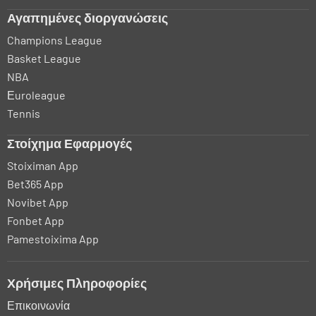
Αγαπημένες διοργανώσεις
Champions League
Basket League
NBA
Εuroleague
Tennis
Στοίχημα Εφαρμογές
Stoiximan App
Bet365 App
Novibet App
Fonbet App
Pamestoixima App
Χρήσιμες Πληροφορίες
Επικοινωνία