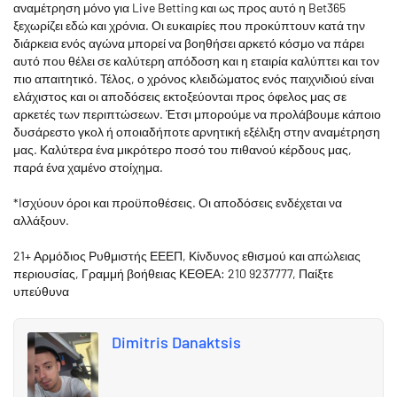
αναμέτρηση μόνο για Live Betting και ως προς αυτό η Bet365
ξεχωρίζει εδώ και χρόνια. Οι ευκαιρίες που προκύπτουν κατά την
διάρκεια ενός αγώνα μπορεί να βοηθήσει αρκετό κόσμο να πάρει
αυτό που θέλει σε καλύτερη απόδοση και η εταιρία καλύπτει και τον
πιο απαιτητικό. Τέλος, ο χρόνος κλειδώματος ενός παιχνιδιού είναι
ελάχιστος και οι αποδόσεις εκτοξεύονται προς όφελος μας σε
αρκετές των περιπτώσεων. Έτσι μπορούμε να προλάβουμε κάποιο
δυσάρεστο γκολ ή οποιαδήποτε αρνητική εξέλιξη στην αναμέτρηση
μας. Καλύτερα ένα μικρότερο ποσό του πιθανού κέρδους μας,
παρά ένα χαμένο στοίχημα.
*Iσχύουν όροι και προϋποθέσεις. Οι αποδόσεις ενδέχεται να
αλλάξουν.
21+ Αρμόδιος Ρυθμιστής ΕΕΕΠ, Κίνδυνος εθισμού και απώλειας
περιουσίας, Γραμμή βοήθειας ΚΕΘΕΑ: 210 9237777, Παίξτε
υπεύθυνα
Dimitris Danaktsis