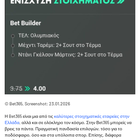
© Bet365, Screenshot: 23.01.2026
Η Bet365 είναι μια από τις
καλύτερες στοιχηματικές εταιρείες στην
Ελλάδα
, αλλά και σε ολόκληρο τον κόσμο. Στην Βet365 μπορείς να
βρεις τα πάντα. Πραγματική πανδαισία επιλογών, τόσο για το
ποδόσφαιρο, όσο και στα υπόλοιπα σπορ. Επίσης, διάφορα