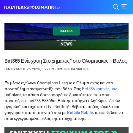
Bet365 Ενίσχυση Στοιχήματος* στο Ολυμπιακός – Βόλος
ΙΑΝΟΥΆΡΙΟΣ 23, 2026
,
9:22 PM
-
DIMITRIS DANAKTSIS
Εν μέσω αγώνων Champions League ο Ολυμπιακός και στο
πρωτάθλημα αντιμετωπίζει τον Βόλο. Στις
Bet365 κριτικές μας
μαθαίνεις τα πάντα όσον αφορά τις δυνατότητες που σου
προσφέρει η bet365 Ελλάδα. Επίσης υπάρχει πληθώρα ειδικών
αγορών* και ταχύτατο Live Betting*. Βέβαια, παίζεις εύκολα και
γρήγορα και από το κινητό σου με
Bet365 Mobile
, αρκεί βέβαια να
είσαι εγγεγραμμένο μέλος της στοιχηματικής.