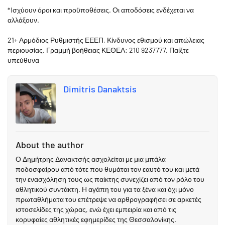
*Iσχύουν όροι και προϋποθέσεις. Οι αποδόσεις ενδέχεται να
αλλάξουν.
21+ Αρμόδιος Ρυθμιστής ΕΕΕΠ, Κίνδυνος εθισμού και απώλειας
περιουσίας, Γραμμή βοήθειας ΚΕΘΕΑ: 210 9237777, Παίξτε
υπεύθυνα
Dimitris Danaktsis
About the author
Ο Δημήτρης Δανακτσής ασχολείται με μια μπάλα
ποδοσφαίρου από τότε που θυμάται τον εαυτό του και μετά
την ενασχόληση τους ως παίκτης συνεχίζει από τον ρόλο του
αθλητικού συντάκτη. Η αγάπη του για τα ξένα και όχι μόνο
πρωταθλήματα του επέτρεψε να αρθρογραφήσει σε αρκετές
ιστοσελίδες της χώρας, ενώ έχει εμπειρία και από τις
κορυφαίες αθλητικές εφημερίδες της Θεσσαλονίκης.