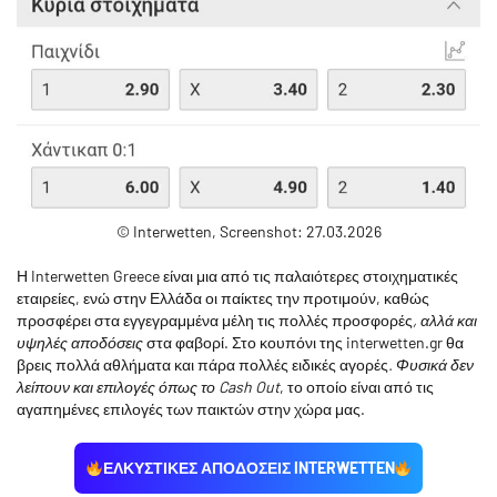
© Interwetten, Screenshot: 27.03.2026
Η Interwetten Greece είναι μια από τις παλαιότερες στοιχηματικές
εταιρείες, ενώ στην Ελλάδα οι παίκτες την προτιμούν, καθώς
προσφέρει στα εγγεγραμμένα μέλη τις πολλές προσφορές
, αλλά και
υψηλές αποδόσεις
στα φαβορί. Στο κουπόνι της interwetten.gr θα
βρεις πολλά αθλήματα και πάρα πολλές ειδικές αγορές
. Φυσικά δεν
λείπουν και επιλογές όπως το Cash Out
, το οποίο είναι από τις
αγαπημένες επιλογές των παικτών στην χώρα μας.
ΕΛΚΥΣΤΙΚΕΣ ΑΠΟΔΟΣΕΙΣ INTERWETTEN