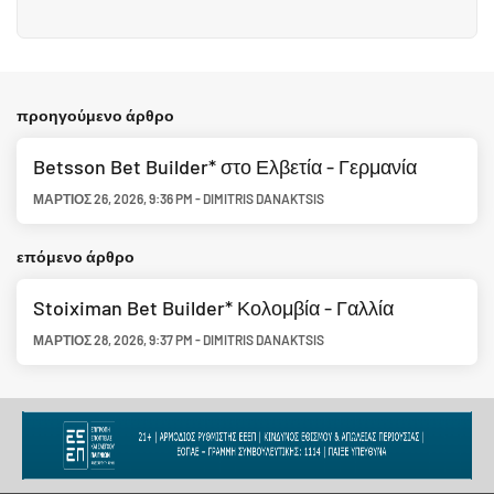
προηγούμενο άρθρο
Betsson Bet Builder* στο Ελβετία - Γερμανία
ΜΆΡΤΙΟΣ 26, 2026
,
9:36 PM
-
DIMITRIS DANAKTSIS
επόμενο άρθρο
Stoiximan Bet Builder* Κολομβία - Γαλλία
ΜΆΡΤΙΟΣ 28, 2026
,
9:37 PM
-
DIMITRIS DANAKTSIS