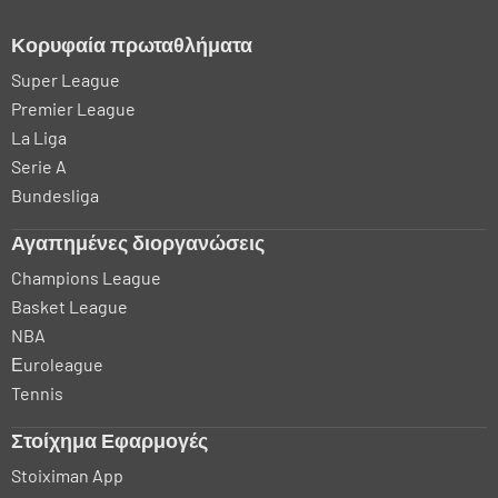
Κορυφαία πρωταθλήματα
Super League
Premier League
La Liga
Serie A
Bundesliga
Αγαπημένες διοργανώσεις
Champions League
Basket League
NBA
Εuroleague
Tennis
Στοίχημα Εφαρμογές
Stoiximan App