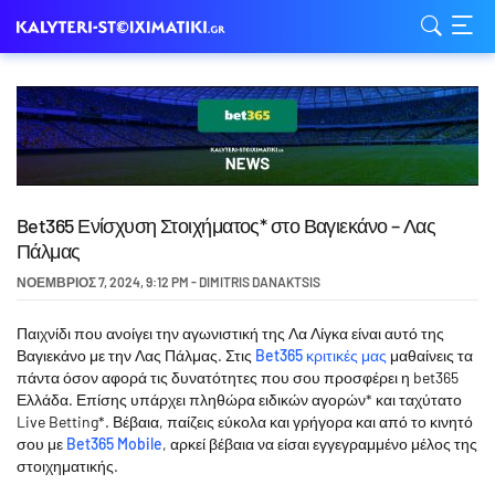
Bet365 Ενίσχυση Στοιχήματος* στο Βαγιεκάνο – Λας
Πάλμας
ΝΟΈΜΒΡΙΟΣ 7, 2024
,
9:12 PM
-
DIMITRIS DANAKTSIS
Παιχνίδι που ανοίγει την αγωνιστική της Λα Λίγκα είναι αυτό της
Βαγιεκάνο με την Λας Πάλμας. Στις
Bet365 κριτικές μας
μαθαίνεις τα
πάντα όσον αφορά τις δυνατότητες που σου προσφέρει η bet365
Ελλάδα. Επίσης υπάρχει πληθώρα ειδικών αγορών* και ταχύτατο
Live Betting*. Βέβαια, παίζεις εύκολα και γρήγορα και από το κινητό
σου με
Bet365 Mobile
, αρκεί βέβαια να είσαι εγγεγραμμένο μέλος της
στοιχηματικής.