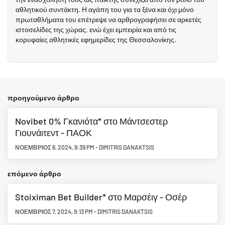
αθλητικού συντάκτη. Η αγάπη του για τα ξένα και όχι μόνο
πρωταθλήματα του επέτρεψε να αρθρογραφήσει σε αρκετές
ιστοσελίδες της χώρας, ενώ έχει εμπειρία και από τις
κορυφαίες αθλητικές εφημερίδες της Θεσσαλονίκης.
προηγούμενο άρθρο
Novibet 0% Γκανιότα* στο Μάντσεστερ
Γιουνάιτεντ - ΠΑΟΚ
ΝΟΈΜΒΡΙΟΣ 6, 2024
,
9:39 PM
-
DIMITRIS DANAKTSIS
επόμενο άρθρο
Stoiximan Bet Builder* στο Μαρσέιγ - Οσέρ
ΝΟΈΜΒΡΙΟΣ 7, 2024
,
9:13 PM
-
DIMITRIS DANAKTSIS