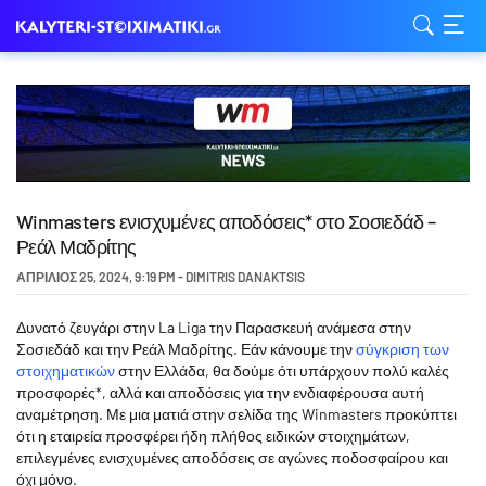
Winmasters ενισχυμένες αποδόσεις* στο Σοσιεδάδ –
Ρεάλ Μαδρίτης
ΑΠΡΊΛΙΟΣ 25, 2024
,
9:19 PM
-
DIMITRIS DANAKTSIS
Δυνατό ζευγάρι στην La Liga την Παρασκευή ανάμεσα στην
Σοσιεδάδ και την Ρεάλ Μαδρίτης. Εάν κάνουμε την
σύγκριση των
στοιχηματικών
στην Ελλάδα, θα δούμε ότι υπάρχουν πολύ καλές
προσφορές*, αλλά και αποδόσεις για την ενδιαφέρουσα αυτή
αναμέτρηση. Με μια ματιά στην σελίδα της Winmasters προκύπτει
ότι η εταιρεία προσφέρει ήδη πλήθος ειδικών στοιχημάτων,
επιλεγμένες ενισχυμένες αποδόσεις σε αγώνες ποδοσφαίρου και
όχι μόνο.