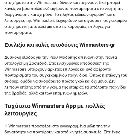
στοιχήματα στην Winmasters δίνουν και παίρνουν. Εκεί μπορεί
κανείς να βρει πολλά ενδιαφέροντα πονταρίσματα στο νικητή της
διοργάνωσης και όχι μόνο. Το πλήθος ειδικών αγορών* και οι
λειτουργίες της Winmasters ξεχωρίζουν και σίγουρα η συγκεκριμένη
στοιχηματική αποτελεί μια από τις κορυφαίες επιλογές για
πονταρίσματα.
Ευελιξία και καλές αποδόσεις Winmasters.gr
Δύσκολη έξοδος για την Ρεάλ Μαδρίτης απέναντι στην πάντα
υπολογίσιμη Σοσιεδάδ. Στις ενισχυμένες αποδόσεις* της
Winmasters υπάρχουν αρκετές επιλογές και ενδιαφέροντα
πονταρίσματα του συγκεκριμένου παιχνιδιού. Όπως η επιλογή του
σκόρερ, ομάδα να σκοράρει το πρώτο γκολ και όχι μόνο. Δεν
λείπουν επίσης από την γκάμα της εταιρίας τα υπόλοιπα παιχνίδια
της βραδιάς, αλλά και των επόμενων ημερών.
Ταχύτατο Winmasters App με πολλές
λειτουργίες
Η Winmasters προσφέρει στα εγγεγραμμένα μέλη της την
δυνατότητα να ποντάρουν και από κινητές συσκευές. Είτε έχεις