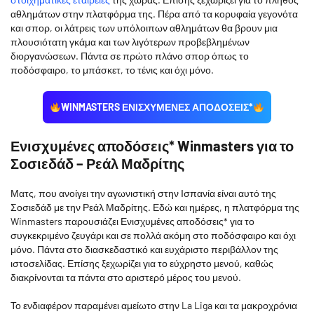
αθλημάτων στην πλατφόρμα της. Πέρα από τα κορυφαία γεγονότα
και σπορ, οι λάτρεις των υπόλοιπων αθλημάτων θα βρουν μια
πλουσιότατη γκάμα και των λιγότερων προβεβλημένων
διοργανώσεων. Πάντα σε πρώτο πλάνο σπορ όπως το
ποδόσφαιρο, το μπάσκετ, το τένις και όχι μόνο.
WINMASTERS ΕΝΙΣΧΥΜΕΝΕΣ ΑΠΟΔΟΣΕΙΣ*
Ενισχυμένες αποδόσεις* Winmasters για το
Σοσιεδάδ – Ρεάλ Μαδρίτης
Ματς, που ανοίγει την αγωνιστική στην Ισπανία είναι αυτό της
Σοσιεδάδ με την Ρεάλ Μαδρίτης. Εδώ και ημέρες, η πλατφόρμα της
Winmasters παρουσιάζει Ενισχυμένες αποδόσεις* για το
συγκεκριμένο ζευγάρι και σε πολλά ακόμη στο ποδόσφαιρο και όχι
μόνο. Πάντα στο διασκεδαστικό και ευχάριστο περιβάλλον της
ιστοσελίδας. Επίσης ξεχωρίζει για το εύχρηστο μενού, καθώς
διακρίνονται τα πάντα στο αριστερό μέρος του μενού.
Το ενδιαφέρον παραμένει αμείωτο στην La Liga και τα μακροχρόνια