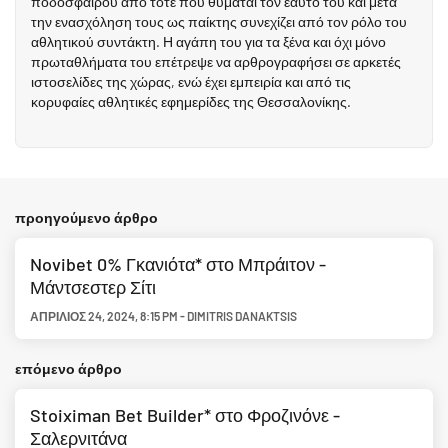
ποδοσφαίρου από τότε που θυμάται τον εαυτό του και μετά
την ενασχόληση τους ως παίκτης συνεχίζει από τον ρόλο του
αθλητικού συντάκτη. Η αγάπη του για τα ξένα και όχι μόνο
πρωταθλήματα του επέτρεψε να αρθρογραφήσει σε αρκετές
ιστοσελίδες της χώρας, ενώ έχει εμπειρία και από τις
κορυφαίες αθλητικές εφημερίδες της Θεσσαλονίκης.
προηγούμενο άρθρο
Novibet 0% Γκανιότα* στο Μπράιτον -
Μάντσεστερ Σίτι
ΑΠΡΊΛΙΟΣ 24, 2024
,
8:15 PM
-
DIMITRIS DANAKTSIS
επόμενο άρθρο
Stoiximan Bet Builder* στο Φροζινόνε -
Σαλερνιτάνα