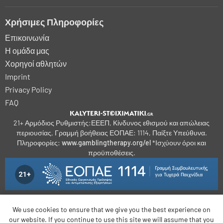
Χρήσιμες Πληροφορίες
Επικοινωνία
Η ομάδα μας
Χορηγοί αθλητών
Imprint
Privacy Policy
FAQ
21+ Αρμόδιος Ρυθμιστής:ΕΕΕΠ, Κίνδυνος εθισμού και απώλειας
περιουσίας, Γραμμή βοήθειας ΕΟΠΑΕ: 1114, Παίξτε Υπεύθυνα.
Πληροφορίες:
www.gamblingtherapy.org/el
*Ισχύουν όροι και
προϋποθέσεις.
We use cookies to ensure that we give you the best experience on
bonus-betting.dk
bonus-parissportifs-gratuits.com
our website. If you continue to use this site we will assume that you