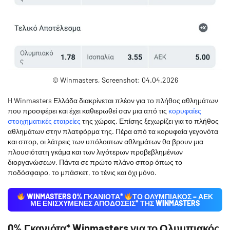
© Winmasters, Screenshot: 04.04.2026
H Winmasters Ελλάδα διακρίνεται πλέον για το πλήθος αθλημάτων
που προσφέρει και έχει καθιερωθεί σαν μια από τις
κορυφαίες
στοιχηματικές εταιρείες
της χώρας. Επίσης ξεχωρίζει για το πλήθος
αθλημάτων στην πλατφόρμα της. Πέρα από τα κορυφαία γεγονότα
και σπορ, οι λάτρεις των υπόλοιπων αθλημάτων θα βρουν μια
πλουσιότατη γκάμα και των λιγότερων προβεβλημένων
διοργανώσεων. Πάντα σε πρώτο πλάνο σπορ όπως το
ποδόσφαιρο, το μπάσκετ, το τένις και όχι μόνο.
WINMASTERS 0% ΓΚΑΝΙΟΤΑ*
ΤΟ ΟΛΥΜΠΙΑΚΟΣ – ΑΕΚ
ΜΕ ΕΝΙΣΧΥΜΈΝΕΣ ΑΠΟΔΌΣΕΙΣ* ΤΗΣ WINMASTERS
0% Γκανιότα* Winmasters για το Ολυμπιακός