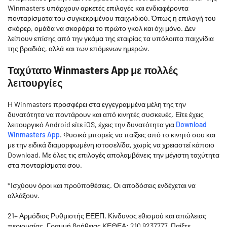
Winmasters υπάρχουν αρκετές επιλογές και ενδιαφέροντα
πονταρίσματα του συγκεκριμένου παιχνιδιού. Όπως η επιλογή του
σκόρερ, ομάδα να σκοράρει το πρώτο γκολ και όχι μόνο. Δεν
λείπουν επίσης από την γκάμα της εταιρίας τα υπόλοιπα παιχνίδια
της βραδιάς, αλλά και των επόμενων ημερών.
Ταχύτατο Winmasters App με πολλές
λειτουργίες
Η Winmasters προσφέρει στα εγγεγραμμένα μέλη της την
δυνατότητα να ποντάρουν και από κινητές συσκευές. Είτε έχεις
λειτουργικό Android είτε iOS, έχεις την δυνατότητα για
Download
Winmasters App
. Φυσικά μπορείς να παίξεις από το κινητό σου και
με την ειδικά διαμορφωμένη ιστοσελίδα, χωρίς να χρειαστεί κάποιο
Download. Με όλες τις επιλογές απολαμβάνεις την μέγιστη ταχύτητα
στα πονταρίσματα σου.
*Iσχύουν όροι και προϋποθέσεις. Οι αποδόσεις ενδέχεται να
αλλάξουν.
21+ Αρμόδιος Ρυθμιστής ΕΕΕΠ, Κίνδυνος εθισμού και απώλειας
περιουσίας, Γραμμή βοήθειας ΚΕΘΕΑ: 210 9237777, Παίξτε