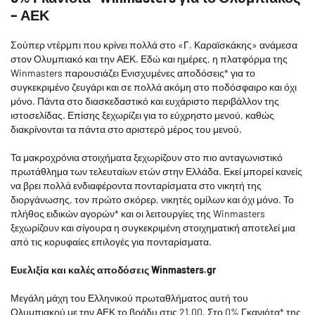
– ΑΕΚ
Σούπερ ντέρμπι που κρίνει πολλά στο «Γ. Καραϊσκάκης» ανάμεσα
στον Ολυμπιακό και την ΑΕΚ. Εδώ και ημέρες, η πλατφόρμα της
Winmasters παρουσιάζει Ενισχυμένες αποδόσεις* για το
συγκεκριμένο ζευγάρι και σε πολλά ακόμη στο ποδόσφαιρο και όχι
μόνο. Πάντα στο διασκεδαστικό και ευχάριστο περιβάλλον της
ιστοσελίδας. Επίσης ξεχωρίζει για το εύχρηστο μενού, καθώς
διακρίνονται τα πάντα στο αριστερό μέρος του μενού.
Τα μακροχρόνια στοιχήματα ξεχωρίζουν στο πιο ανταγωνιστικό
πρωτάθλημα των τελευταίων ετών στην Ελλάδα. Εκεί μπορεί κανείς
να βρει πολλά ενδιαφέροντα πονταρίσματα στο νικητή της
διοργάνωσης, τον πρώτο σκόρερ, νικητές ομίλων και όχι μόνο. Το
πλήθος ειδικών αγορών* και οι λειτουργίες της Winmasters
ξεχωρίζουν και σίγουρα η συγκεκριμένη στοιχηματική αποτελεί μια
από τις κορυφαίες επιλογές για πονταρίσματα.
Ευελιξία και καλές αποδόσεις Winmasters.gr
Μεγάλη μάχη του Ελληνικού πρωταθλήματος αυτή του
Ολυμπιακού με την ΑΕΚ το βράδυ στις 21.00. Στο 0% Γκανιότα* της