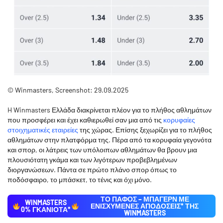
© Winmasters, Screenshot: 29.09.2025
H Winmasters Ελλάδα διακρίνεται πλέον για το πλήθος αθλημάτων
που προσφέρει και έχει καθιερωθεί σαν μια από τις
κορυφαίες
στοιχηματικές εταιρείες
της χώρας. Επίσης ξεχωρίζει για το πλήθος
αθλημάτων στην πλατφόρμα της. Πέρα από τα κορυφαία γεγονότα
και σπορ, οι λάτρεις των υπόλοιπων αθλημάτων θα βρουν μια
πλουσιότατη γκάμα και των λιγότερων προβεβλημένων
διοργανώσεων. Πάντα σε πρώτο πλάνο σπορ όπως το
ποδόσφαιρο, το μπάσκετ, το τένις και όχι μόνο.
ΤΟ ΠΑΦΟΣ – ΜΠΑΓΕΡΝ ΜΕ
WINMASTERS
ΕΝΙΣΧΥΜΈΝΕΣ ΑΠΟΔΌΣΕΙΣ* ΤΗΣ
0% ΓΚΑΝΙΟΤΑ*
WINMASTERS