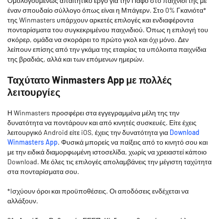
Ομολογουμένως απαιτητικό έργο για την Πάφο στο παιχνίδι της με
έναν σπουδαίο σύλλογο όπως είναι η Μπάγερν. Στο 0% Γκανιότα*
της Winmasters υπάρχουν αρκετές επιλογές και ενδιαφέροντα
πονταρίσματα του συγκεκριμένου παιχνιδιού. Όπως η επιλογή του
σκόρερ, ομάδα να σκοράρει το πρώτο γκολ και όχι μόνο. Δεν
λείπουν επίσης από την γκάμα της εταιρίας τα υπόλοιπα παιχνίδια
της βραδιάς, αλλά και των επόμενων ημερών.
Ταχύτατο Winmasters App με πολλές
λειτουργίες
Η Winmasters προσφέρει στα εγγεγραμμένα μέλη της την
δυνατότητα να ποντάρουν και από κινητές συσκευές. Είτε έχεις
λειτουργικό Android είτε iOS, έχεις την δυνατότητα για
Download
Winmasters App
. Φυσικά μπορείς να παίξεις από το κινητό σου και
με την ειδικά διαμορφωμένη ιστοσελίδα, χωρίς να χρειαστεί κάποιο
Download. Με όλες τις επιλογές απολαμβάνεις την μέγιστη ταχύτητα
στα πονταρίσματα σου.
*Iσχύουν όροι και προϋποθέσεις. Οι αποδόσεις ενδέχεται να
αλλάξουν.