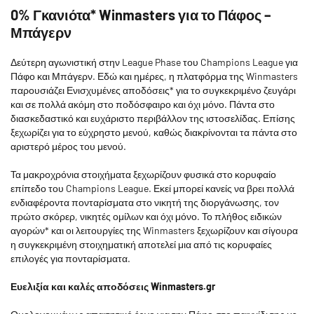
0% Γκανιότα* Winmasters για το Πάφος –
Μπάγερν
Δεύτερη αγωνιστική στην League Phase του Champions League για
Πάφο και Μπάγερν. Εδώ και ημέρες, η πλατφόρμα της Winmasters
παρουσιάζει Ενισχυμένες αποδόσεις* για το συγκεκριμένο ζευγάρι
και σε πολλά ακόμη στο ποδόσφαιρο και όχι μόνο. Πάντα στο
διασκεδαστικό και ευχάριστο περιβάλλον της ιστοσελίδας. Επίσης
ξεχωρίζει για το εύχρηστο μενού, καθώς διακρίνονται τα πάντα στο
αριστερό μέρος του μενού.
Τα μακροχρόνια στοιχήματα ξεχωρίζουν φυσικά στο κορυφαίο
επίπεδο του Champions League. Εκεί μπορεί κανείς να βρει πολλά
ενδιαφέροντα πονταρίσματα στο νικητή της διοργάνωσης, τον
πρώτο σκόρερ, νικητές ομίλων και όχι μόνο. Το πλήθος ειδικών
αγορών* και οι λειτουργίες της Winmasters ξεχωρίζουν και σίγουρα
η συγκεκριμένη στοιχηματική αποτελεί μια από τις κορυφαίες
επιλογές για πονταρίσματα.
Ευελιξία και καλές αποδόσεις Winmasters.gr