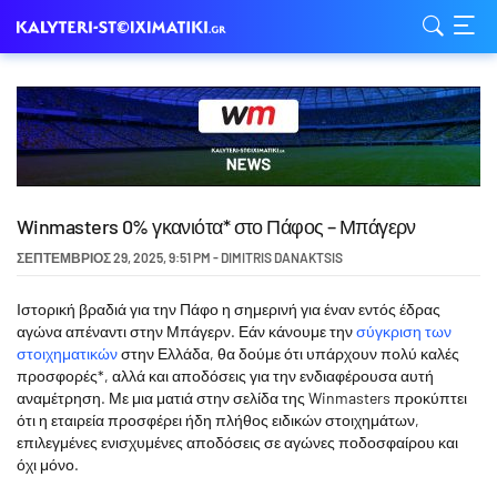
Winmasters 0% γκανιότα* στο Πάφος – Μπάγερν
ΣΕΠΤΈΜΒΡΙΟΣ 29, 2025
,
9:51 PM
-
DIMITRIS DANAKTSIS
Ιστορική βραδιά για την Πάφο η σημερινή για έναν εντός έδρας
αγώνα απέναντι στην Μπάγερν. Εάν κάνουμε την
σύγκριση των
στοιχηματικών
στην Ελλάδα, θα δούμε ότι υπάρχουν πολύ καλές
προσφορές*, αλλά και αποδόσεις για την ενδιαφέρουσα αυτή
αναμέτρηση. Με μια ματιά στην σελίδα της Winmasters προκύπτει
ότι η εταιρεία προσφέρει ήδη πλήθος ειδικών στοιχημάτων,
επιλεγμένες ενισχυμένες αποδόσεις σε αγώνες ποδοσφαίρου και
όχι μόνο.